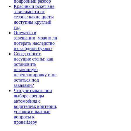
подробный разбор
Красивый букет вне
зависимости от
сезона: какие цветы
доступны круглый
год
Опечатка в
завещании: можно ли
потерять наследство
из-за одной буквы?
Сосед сносит
несущие стены: как
остановить
незаконную
перепланировку и не
остаться под
завалами?
Что учитывать при
выборе аренды
автомобиля с
водителем: критерии,
условия и важные
вопросы к
провайдеру