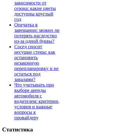
зависимости от
сезона: какие цветы
доступны круглый
год
Опечатка в
завещании: можно ли
потерять наследство
из-за одной буквы?
Сосед сносит
несущие стены: как
остановить
незаконную
перепланировку и не
остаться под
завалами?
Что учитывать при
выборе аренды
автомобиля с
водителем: критерии,
условия и важные
вопросы к
провайдеру
Статистика