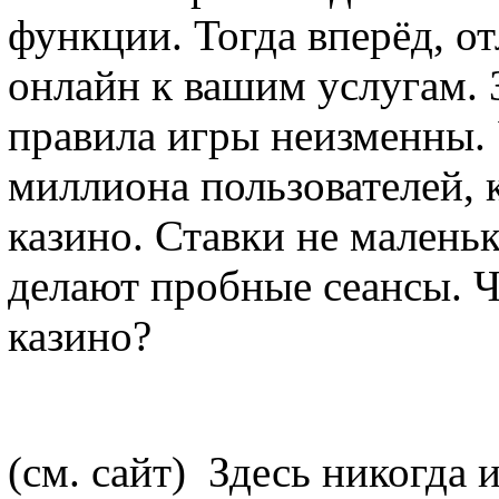
функции. Тогда вперёд, о
онлайн к вашим услугам. З
правила игры неизменны. 
миллиона пользователей, 
казино. Ставки не маленьк
делают пробные сеансы. 
казино?
(см. сайт) Здесь никогда 