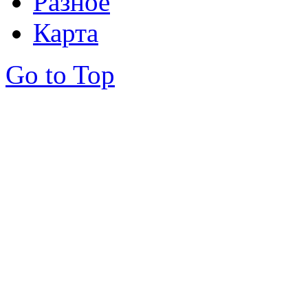
Разное
Карта
Go to Top