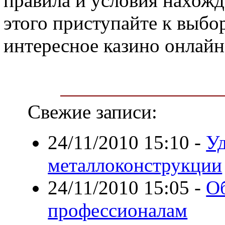
правила и условия нахожд
этого приступайте к выбо
интересное казино онлайн
Свежие записи:
24/11/2010 15:10
-
У
металлоконструкции
24/11/2010 15:05
-
Об
профессионалам