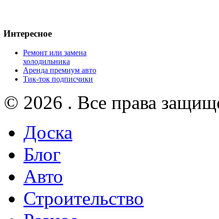
Интересное
Ремонт или замена
холодильника
Аренда премиум авто
Тик-ток подписчики
© 2026 . Все права защищ
Доска
Блог
Авто
Строительство