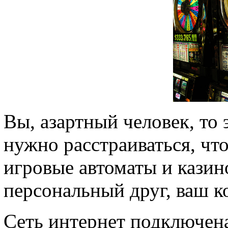
Вы, азартный человек, то 
нужно расстраиваться, чт
игровые автоматы и казино
персональный друг, ваш к
Сеть интернет подключена