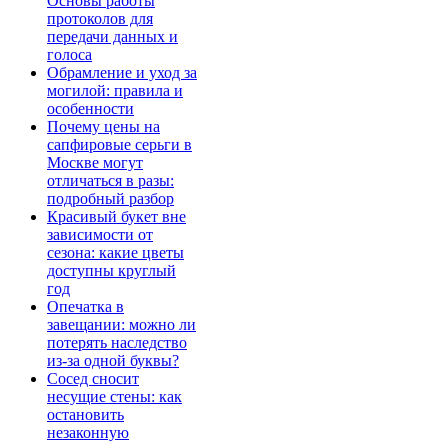
Основы работы
протоколов для
передачи данных и
голоса
Обрамление и уход за
могилой: правила и
особенности
Почему цены на
сапфировые серьги в
Москве могут
отличаться в разы:
подробный разбор
Красивый букет вне
зависимости от
сезона: какие цветы
доступны круглый
год
Опечатка в
завещании: можно ли
потерять наследство
из-за одной буквы?
Сосед сносит
несущие стены: как
остановить
незаконную