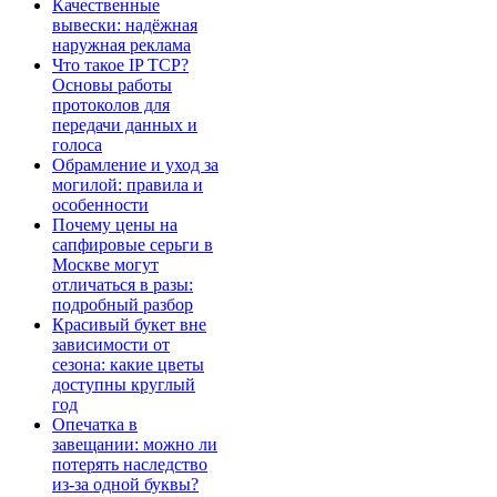
Качественные
вывески: надёжная
наружная реклама
Что такое IP TCP?
Основы работы
протоколов для
передачи данных и
голоса
Обрамление и уход за
могилой: правила и
особенности
Почему цены на
сапфировые серьги в
Москве могут
отличаться в разы:
подробный разбор
Красивый букет вне
зависимости от
сезона: какие цветы
доступны круглый
год
Опечатка в
завещании: можно ли
потерять наследство
из-за одной буквы?