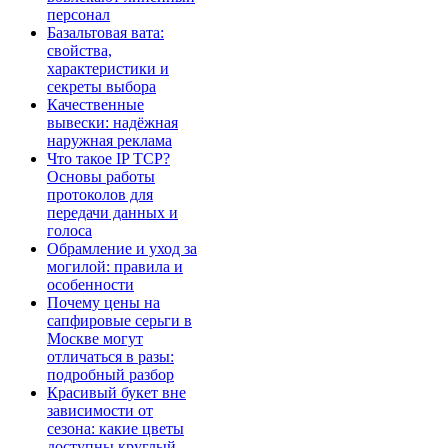
персонал
Базальтовая вата:
свойства,
характеристики и
секреты выбора
Качественные
вывески: надёжная
наружная реклама
Что такое IP TCP?
Основы работы
протоколов для
передачи данных и
голоса
Обрамление и уход за
могилой: правила и
особенности
Почему цены на
сапфировые серьги в
Москве могут
отличаться в разы:
подробный разбор
Красивый букет вне
зависимости от
сезона: какие цветы
доступны круглый