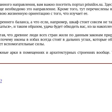
 данного направления, вам важно посетить портал prisnilos.su. 
ще необходимо это направление. Кроме того, тут перечислены 
вою жизненную ориентацию с того, что изучает ее.
еннего баланса, а что если, например, шкаф стоит совсем не т
ься», и таким образом, удача будет обходить вас, из-за накопле
гая, что древние люди всех стран жили по данным законам при
 почему иконы в избах всегда стоят в дальних углах, которые 
ает вспомогательные силы.
можные арки в помещениях и архитектурных строениях вообще.
?