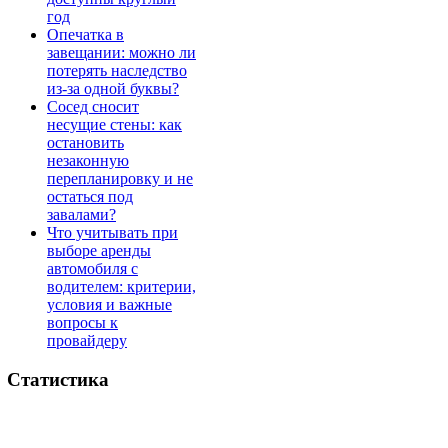
год
Опечатка в
завещании: можно ли
потерять наследство
из-за одной буквы?
Сосед сносит
несущие стены: как
остановить
незаконную
перепланировку и не
остаться под
завалами?
Что учитывать при
выборе аренды
автомобиля с
водителем: критерии,
условия и важные
вопросы к
провайдеру
Статистика