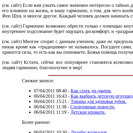
(см. сайт) Если вам узнать самое значимое интересно о тайнах
его влиянии на жизнь, и вашу гармонию, о том, для чего вооб
Фен Шуя, и многое другое. Каждый человек должен начинать с
(см. сайт) Гармонию возможно обрести только с помощью внутр
внутреннее подсознание будет ощущать дискомфорт, и «раздражат
(см. сайт) Многие спорят с данным учением, даже не предпола
никак кроме как «традициями» не называлось. Посудите сами,
хранится сила, то есть как вы понимаете, Божья помощь получ
(см. сайт) Кстати, сейчас все популярнее становятся всевоз
людям гармонию, благополучие и мир!
Свежие записи:
07/04/2011 08:40
-
Как стать ди-джеем.
06/04/2011 16:43
-
Как выбрать детскую игрушку
06/04/2011 15:21
-
Товары для здоровья зубов.
06/04/2011 11:38
-
Спортивные новости.
06/04/2011 11:19
-
Детские кровати.
Более ранние:
06/04/2011 10:30
-
Дизайн журналов.