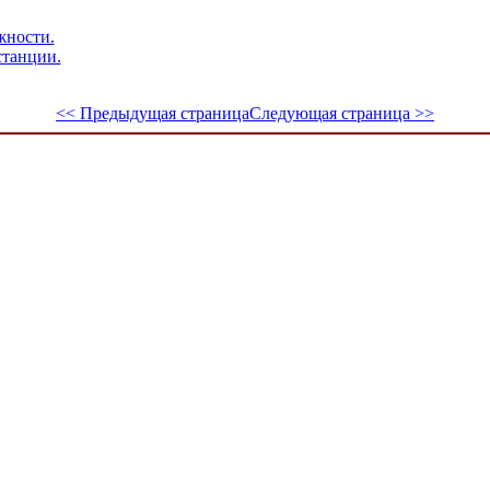
жности.
станции.
<< Предыдущая страница
Следующая страница >>