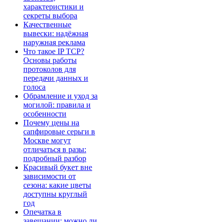
характеристики и
секреты выбора
Качественные
вывески: надёжная
наружная реклама
Что такое IP TCP?
Основы работы
протоколов для
передачи данных и
голоса
Обрамление и уход за
могилой: правила и
особенности
Почему цены на
сапфировые серьги в
Москве могут
отличаться в разы:
подробный разбор
Красивый букет вне
зависимости от
сезона: какие цветы
доступны круглый
год
Опечатка в
завещании: можно ли