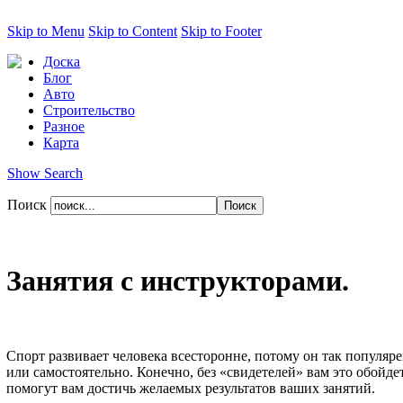
Skip to Menu
Skip to Content
Skip to Footer
Доска
Блог
Авто
Строительство
Разное
Карта
Show Search
Поиск
Занятия с инструкторами.
Спорт развивает человека всесторонне, потому он так популяре
или самостоятельно. Конечно, без «свидетелей» вам это обойде
помогут вам достичь желаемых результатов ваших занятий.