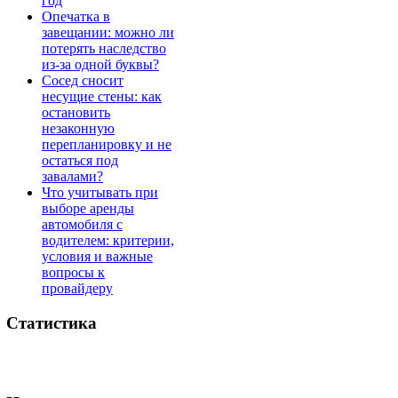
год
Опечатка в
завещании: можно ли
потерять наследство
из-за одной буквы?
Сосед сносит
несущие стены: как
остановить
незаконную
перепланировку и не
остаться под
завалами?
Что учитывать при
выборе аренды
автомобиля с
водителем: критерии,
условия и важные
вопросы к
провайдеру
Статистика