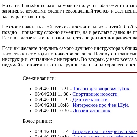
На сайте fitnessformula.ru вы можете получить абонемент на з
занятия, за которыми следит персональный тренер, и дает цен
зал, кардио зал и т.д.
Не стоит начинать свой путь с самостоятельных занятий. Я объ
поздно – привычку сложно изменить, да и результат давно не п
Если вы делаете это не правильно, то специалист поправляет в
Если вы желаете получить самого лучшего инструктора в ближа
того, что к нему ходит множество человек. Почему они записыв
инструкции, считанные с интернета. Во-вторых, у него всегда 
подумайте, стоит ли тратить крупные деньги на хорошего инстр
Свежие записи:
06/04/2011 15:21
-
Товары для здоровья зубов.
06/04/2011 11:38
-
Спортивные новости.
06/04/2011 11:19
-
Детские кровати.
06/04/2011 10:46
-
Интересное про Фен Шуй.
06/04/2011 10:30
-
Дизайн журналов.
Более ранние:
04/04/2011 11:14
-
Гигрометры – измерители вла
04/04/2011 10:49
-
Автоматические телефонные 