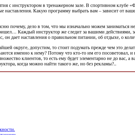
анятия с инструктором в тренажерном зале. В спортивном клубе «
ные наставления. Какую программу выбрать вам – зависит от ваш
ясню почему, дело в том, что мы изначально можем заниматься н
ришел… Каждый инструктор же следит за вашими действиями, за те
ас, он дает наставления о правильном питании, об отдыхе, о кол
йшей округе, допустим, то стоит подумать прежде чем это делат
аются именно к нему? Потому что кто-то им его посоветовал, и
множество клиентов, то есть ему будет элементарно не до вас, а
уктора, когда можно найти такого же, но без рекламы?..
жности.
станции.