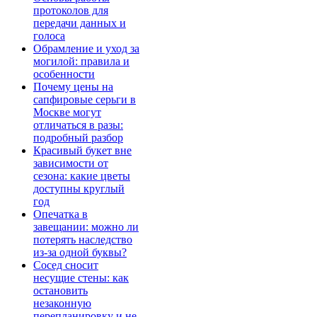
протоколов для
передачи данных и
голоса
Обрамление и уход за
могилой: правила и
особенности
Почему цены на
сапфировые серьги в
Москве могут
отличаться в разы:
подробный разбор
Красивый букет вне
зависимости от
сезона: какие цветы
доступны круглый
год
Опечатка в
завещании: можно ли
потерять наследство
из-за одной буквы?
Сосед сносит
несущие стены: как
остановить
незаконную
перепланировку и не