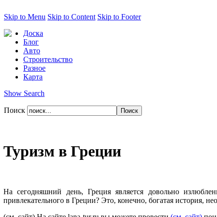
Skip to Menu
Skip to Content
Skip to Footer
Доска
Блог
Авто
Строительство
Разное
Карта
Show Search
Поиск
Туризм в Греции
На сегодняшний день, Греция является довольно излюбле
привлекательного в Греции? Это, конечно, богатая история, н
(см. сайт) На сайте lana-tur.ru вы можете провести
(см. сайт)
поис