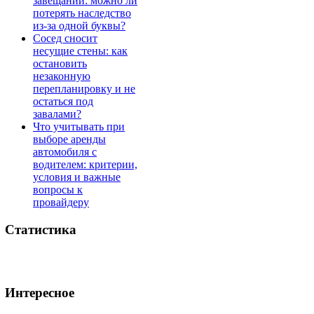
завещании: можно ли
потерять наследство
из-за одной буквы?
Сосед сносит
несущие стены: как
остановить
незаконную
перепланировку и не
остаться под
завалами?
Что учитывать при
выборе аренды
автомобиля с
водителем: критерии,
условия и важные
вопросы к
провайдеру
Статистика
Интересное