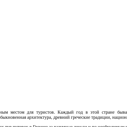
нным местом для туристов. Каждый год в этой стране быва
еобыкновенная архитектура, древний греческие традиции, национ
к тур путевок в Грецию за разумные деньги и по необходимым 