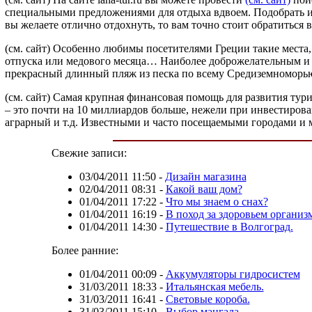
специальными предложениями для отдыха вдвоем. Подобрать иде
вы желаете отлично отдохнуть, то вам точно стоит обратиться
(см. сайт) Особенно любимы посетителями Греции такие места,
отпуска или медового месяца… Наиболее доброжелательным и 
прекрасный длинный пляж из песка по всему Средиземноморью
(см. сайт) Самая крупная финансовая помощь для развития тур
– это почти на 10 миллиардов больше, нежели при инвестирован
аграрный и т.д. Известными и часто посещаемыми городами и 
Свежие записи:
03/04/2011 11:50
-
Дизайн магазина
02/04/2011 08:31
-
Какой ваш дом?
01/04/2011 17:22
-
Что мы знаем о снах?
01/04/2011 16:19
-
В поход за здоровьем организм
01/04/2011 14:30
-
Путешествие в Волгоград.
Более ранние:
01/04/2011 00:09
-
Аккумуляторы гидросистем
31/03/2011 18:33
-
Итальянская мебель.
31/03/2011 16:41
-
Световые короба.
31/03/2011 15:10
-
Выбор мангала.