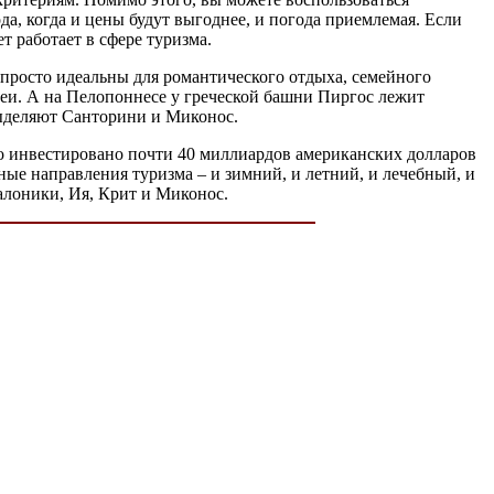
а, когда и цены будут выгоднее, и погода приемлемая. Если
 работает в сфере туризма.
 просто идеальны для романтического отдыха, семейного
еи. А на Пелопоннесе у греческой башни Пиргос лежит
ыделяют Санторини и Миконос.
ыло инвестировано почти 40 миллиардов американских долларов
ные направления туризма – и зимний, и летний, и лечебный, и
алоники, Ия, Крит и Миконос.