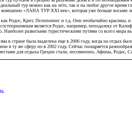
альный тур можно как на лето, так и на любое другое время год
 в компанию «ЛАНА ТУР XXI век», которая уже больше восьми лет
 как Родос, Крит, Пелопоннес и т.д. Они необычайно красивы, и
гостеприимным является Родос, например, неподалеку от Калиф
. Наиболее развитыми туристическими путями со всего мира в
изма в стране была выделена еще в 2006 году, когда на отдых б
ии в ту же сферу но в 2002 году. Сейчас поощряется разнообраз
местами для отдыха Греции стали, несомненно, Афины, Родос, С
а.