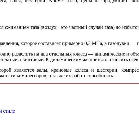
еса, валы, шестерни. Кроме этого, цены на продукцию явн
сжиманием газа (воздух - это частный случай газа) до избыто
авления, которое составляет примерно 0,3 МПа, а газодувки — 
одно разделить на два отдельных класса — динамические и о
тинчатые и винтовые. К динамическим же принято относить осе
торой являются валы, крановые колеса и шестерни, компре
ности компрессоров, а также их работоспособность.
м стиле