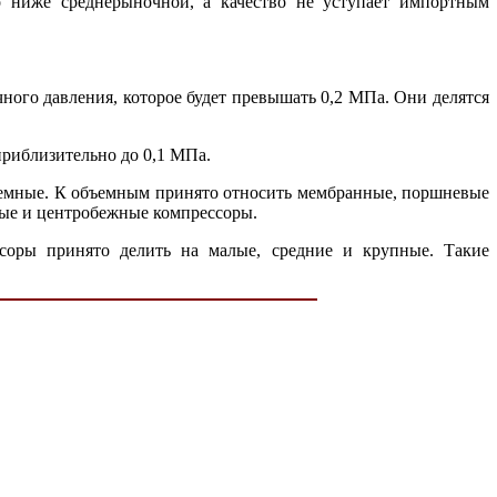
о ниже среднерыночной, а качество не уступает импортным
чного давления, которое будет превышать 0,2 МПа. Они делятся
приблизительно до 0,1 МПа.
бъемные. К объемным принято относить мембранные, поршневые
вые и центробежные компрессоры.
ссоры принято делить на малые, средние и крупные. Такие