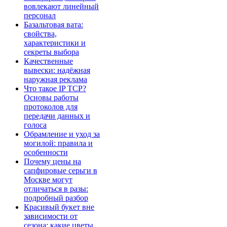
вовлекают линейный
персонал
Базальтовая вата:
свойства,
характеристики и
секреты выбора
Качественные
вывески: надёжная
наружная реклама
Что такое IP TCP?
Основы работы
протоколов для
передачи данных и
голоса
Обрамление и уход за
могилой: правила и
особенности
Почему цены на
сапфировые серьги в
Москве могут
отличаться в разы:
подробный разбор
Красивый букет вне
зависимости от
сезона: какие цветы