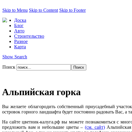
Skip to Menu
Skip to Content
Skip to Footer
Доска
Блог
Авто
Строительство
Разное
Карта
Show Search
Поиск
Альпийская горка
Вы желаете облагородить собственный приусадебный участок
островок горного ландшафта будет постоянно радовать Вас, а
На сайте цветник-калуга.рф вы можете познакомиться с мног
предложить вам и небольшие цветы –
(см. сайт)
Альпийская г