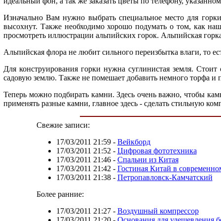
идеальный фон, а так же заказать цветы по телефону, указанном
Изначально Вам нужно выбрать специальное место для горки.
высохнут. Также необходимо хорошо подумать о том, как наш
просмотреть иллюстрации альпийских горок. Альпийская горка 
Альпийская флора не любит сильного переизбытка влаги, то е
Для конструирования горки нужна суглинистая земля. Стоит
садовую землю. Также не помешает добавить немного торфа и п
Теперь можно подбирать камни. Здесь очень важно, чтобы ка
применять разные камни, главное здесь - сделать стильную ко
Свежие записи:
17/03/2011 21:59
-
Вейкборд
17/03/2011 21:52
-
Цифровая фототехника
17/03/2011 21:46
-
Спальни из Китая
17/03/2011 21:42
-
Гостиная Китай в современно
17/03/2011 21:38
-
Петропавловск-Камчатский
Более ранние:
17/03/2011 21:27
-
Воздушный компрессор
17/03/2011 21:20
-
Основания для удешевления б