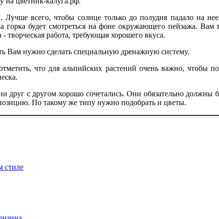
у на цветник-калуга.рф.
 Лучше всего, чтобы солнце только до полудня падало на нее
а горка будет смотреться на фоне окружающего пейзажа. Вам 
- творческая работа, требующая хорошего вкуса.
сть Вам нужно сделать специальную дренажную систему.
 отметить, что для альпийских растений очень важно, чтобы 
еска.
мни друг с другом хорошо сочетались. Они обязательно должны
мпозицию. По такому же типу нужно подобрать и цветы.
м стиле
ензина