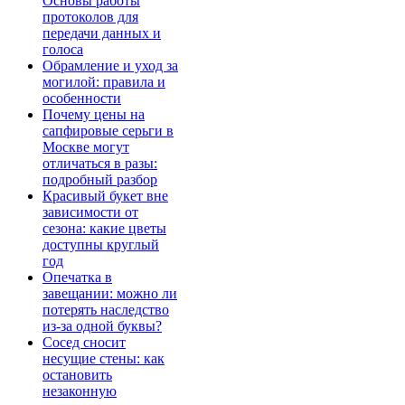
Основы работы
протоколов для
передачи данных и
голоса
Обрамление и уход за
могилой: правила и
особенности
Почему цены на
сапфировые серьги в
Москве могут
отличаться в разы:
подробный разбор
Красивый букет вне
зависимости от
сезона: какие цветы
доступны круглый
год
Опечатка в
завещании: можно ли
потерять наследство
из-за одной буквы?
Сосед сносит
несущие стены: как
остановить
незаконную