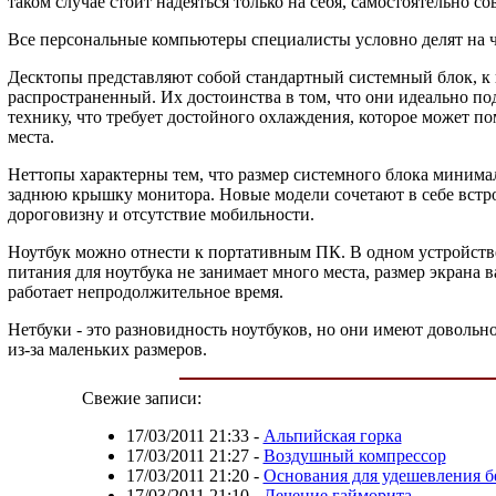
таком случае стоит надеяться только на себя, самостоятельно 
Все персональные компьютеры специалисты условно делят на ч
Десктопы представляют собой стандартный системный блок, к
распространенный. Их достоинства в том, что они идеально по
технику, что требует достойного охлаждения, которое может 
места.
Неттопы характерны тем, что размер системного блока минимал
заднюю крышку монитора. Новые модели сочетают в себе встро
дороговизну и отсутствие мобильности.
Ноутбук можно отнести к портативным ПК. В одном устройстве 
питания для ноутбука не занимает много места, размер экрана 
работает непродолжительное время.
Нетбуки - это разновидность ноутбуков, но они имеют довольн
из-за маленьких размеров.
Свежие записи:
17/03/2011 21:33
-
Альпийская горка
17/03/2011 21:27
-
Воздушный компрессор
17/03/2011 21:20
-
Основания для удешевления б
17/03/2011 21:10
-
Лечение гайморита