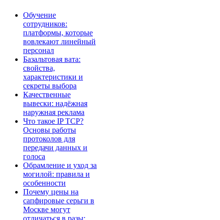
Обучение
сотрудников:
платформы, которые
вовлекают линейный
персонал
Базальтовая вата:
свойства,
характеристики и
секреты выбора
Качественные
вывески: надёжная
наружная реклама
Что такое IP TCP?
Основы работы
протоколов для
передачи данных и
голоса
Обрамление и уход за
могилой: правила и
особенности
Почему цены на
сапфировые серьги в
Москве могут
отличаться в разы: