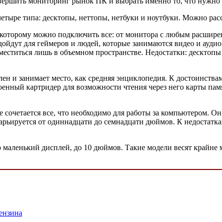
совершить мониторинг рынок ПК и выбрать именно то, что нужно 
етыре типа: десктопы, неттопы, нетбуки и ноутбуки. Можно рас
 которому можно подключить все: от монитора с любым расшире
дойдут для геймеров и людей, которые занимаются видео и ауди
поместиться лишь в объемном пространстве. Недостатки: дескто
ен и занимает место, как средняя энциклопедия. К достоинства
енный картридер для возможности чтения через него карты памя
сочетается все, что необходимо для работы за компьютером. Он
варьируется от одиннадцати до семнадцати дюймов. К недостатка
о маленький дисплей, до 10 дюймов. Такие модели весят крайн
ензина