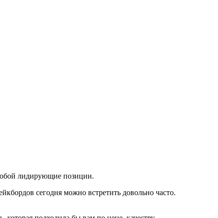
 собой лидирующие позиции.
вейкбордов сегодня можно встретить довольно часто.
 которая подходила бы вам по цене, качеству,