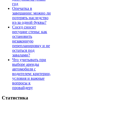
год
Опечатка в
завещании: можно ли
потерять наследство
из-за одной буквы?
Сосед сносит
несущие стены: как
остановить
незаконную
перепланировку и не
остаться под
завалами?
Что учитывать при
выборе аренды
автомобиля с
водителем: критерии,
условия и важные
вопросы к
провайдеру
Статистика