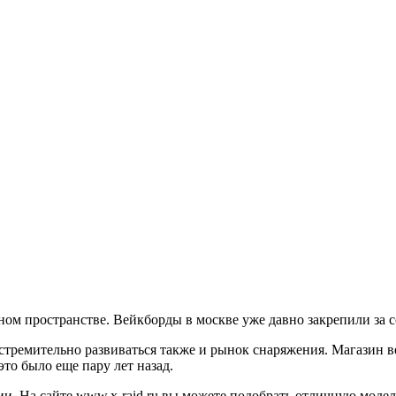
нном пространстве. Вейкборды в москве уже давно закрепили за
л стремительно развиваться также и рынок снаряжения. Магазин 
то было еще пару лет назад.
. На сайте www.x-raid.ru вы можете подобрать отличную модель,