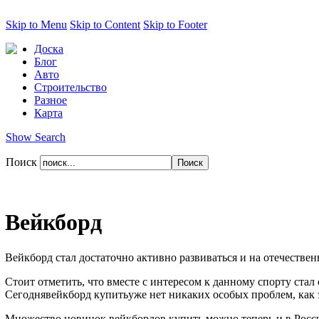
Skip to Menu
Skip to Content
Skip to Footer
Доска
Блог
Авто
Строительство
Разное
Карта
Show Search
Поиск
Вейкборд
Вейкборд стал достаточно активно развиваться и на отечестве
Стоит отметить, что вместе с интересом к данному спорту ста
Сегоднявейкборд купитьуже нет никаких особых проблем, как э
Множество новинок вейкбордов купить можно теперь и в России