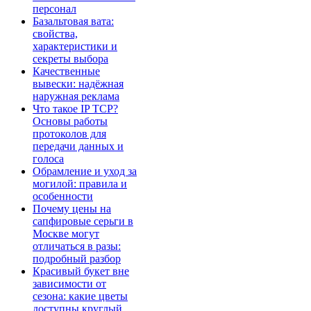
персонал
Базальтовая вата:
свойства,
характеристики и
секреты выбора
Качественные
вывески: надёжная
наружная реклама
Что такое IP TCP?
Основы работы
протоколов для
передачи данных и
голоса
Обрамление и уход за
могилой: правила и
особенности
Почему цены на
сапфировые серьги в
Москве могут
отличаться в разы:
подробный разбор
Красивый букет вне
зависимости от
сезона: какие цветы
доступны круглый