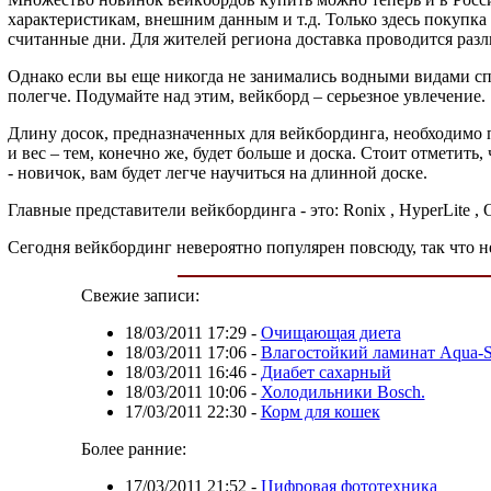
характеристикам, внешним данным и т.д. Только здесь покупка
считанные дни. Для жителей региона доставка проводится разл
Однако если вы еще никогда не занимались водными видами сп
полегче. Подумайте над этим, вейкборд – серьезное увлечение.
Длину досок, предназначенных для вейкбординга, необходимо п
и вес – тем, конечно же, будет больше и доска. Стоит отметить,
- новичок, вам будет легче научиться на длинной доске.
Главные представители вейкбординга - это: Ronix , HyperLite , O
Сегодня вейкбординг невероятно популярен повсюду, так что 
Свежие записи:
18/03/2011 17:29
-
Очищающая диета
18/03/2011 17:06
-
Влагостойкий ламинат Aqua-S
18/03/2011 16:46
-
Диабет сахарный
18/03/2011 10:06
-
Холодильники Bosch.
17/03/2011 22:30
-
Корм для кошек
Более ранние:
17/03/2011 21:52
-
Цифровая фототехника