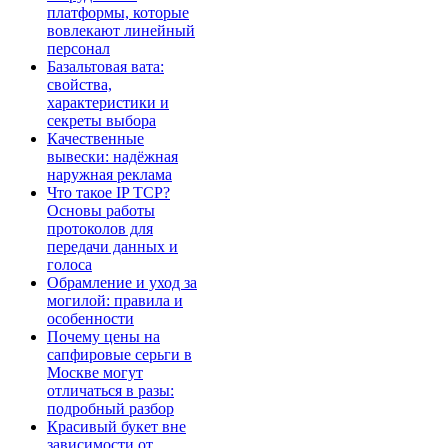
платформы, которые
вовлекают линейный
персонал
Базальтовая вата:
свойства,
характеристики и
секреты выбора
Качественные
вывески: надёжная
наружная реклама
Что такое IP TCP?
Основы работы
протоколов для
передачи данных и
голоса
Обрамление и уход за
могилой: правила и
особенности
Почему цены на
сапфировые серьги в
Москве могут
отличаться в разы:
подробный разбор
Красивый букет вне
зависимости от