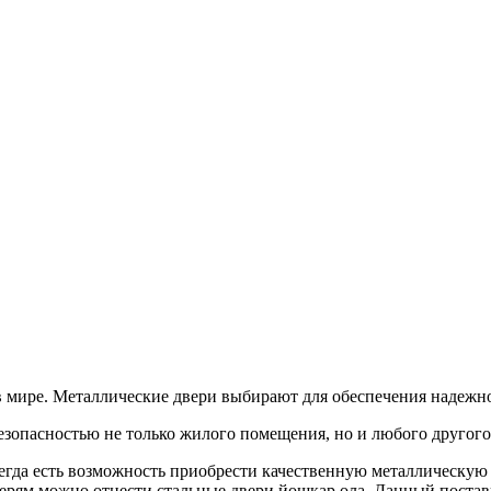
в мире. Металлические двери выбирают для обеспечения надежн
езопасностью не только жилого помещения, но и любого другог
егда есть возможность приобрести качественную металлическую д
дверям можно отнести стальные двери йошкар ола. Данный пост