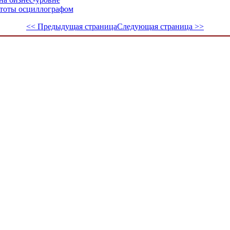
стоты осциллографом
<< Предыдущая страница
Следующая страница >>