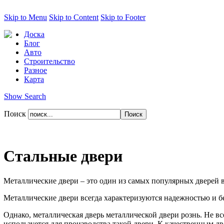
Skip to Menu
Skip to Content
Skip to Footer
Доска
Блог
Авто
Строительство
Разное
Карта
Show Search
Поиск
Стальные двери
Металлические двери – это один из самых популярных дверей 
Металлические двери всегда характеризуются надежностью и б
Однако, металлическая дверь металлической двери рознь. Не вс
используется для производства такой двери. К качественным 