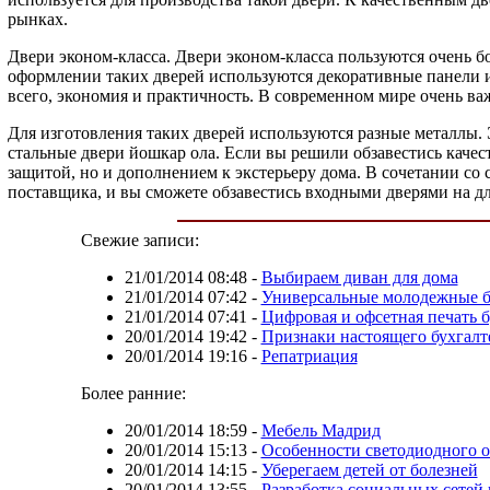
рынках.
Двери эконом-класса. Двери эконом-класса пользуются очень б
оформлении таких дверей используются декоративные панели из
всего, экономия и практичность. В современном мире очень ва
Для изготовления таких дверей используются разные металлы.
стальные двери йошкар ола. Если вы решили обзавестись качест
защитой, но и дополнением к экстерьеру дома. В сочетании со
поставщика, и вы сможете обзавестись входными дверями на дл
Свежие записи:
21/01/2014 08:48
-
Выбираем диван для дома
21/01/2014 07:42
-
Универсальные молодежные бр
21/01/2014 07:41
-
Цифровая и офсетная печать
20/01/2014 19:42
-
Признаки настоящего бухгалт
20/01/2014 19:16
-
Репатриация
Более ранние:
20/01/2014 18:59
-
Мебель Мадрид
20/01/2014 15:13
-
Особенности светодиодного 
20/01/2014 14:15
-
Уберегаем детей от болезней
20/01/2014 13:55
-
Разработка социальных сетей 