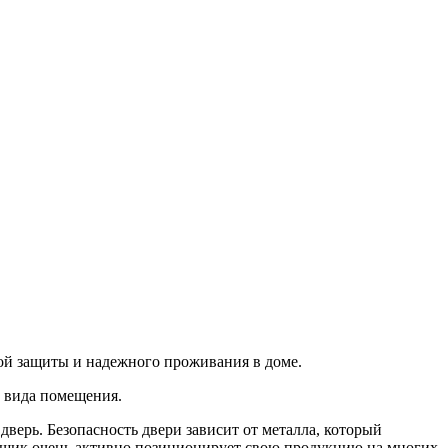
ой защиты и надежного проживания в доме.
о вида помещения.
верь. Безопасность двери зависит от металла, который
авщик очень активно позиционирует свою продукцию на многих