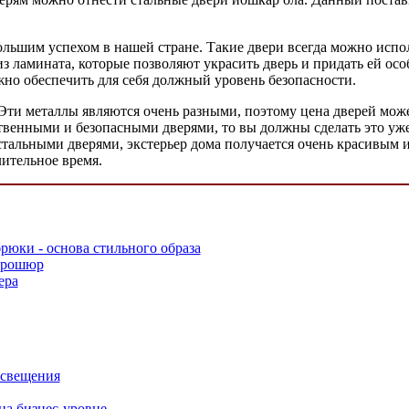
ольшим успехом в нашей стране. Такие двери всегда можно испо
 ламината, которые позволяют украсить дверь и придать ей особ
жно обеспечить для себя должный уровень безопасности.
 Эти металлы являются очень разными, поэтому цена дверей мо
венными и безопасными дверями, то вы должны сделать это уже с
 стальными дверями, экстерьер дома получается очень красивым
ительное время.
юки - основа стильного образа
 брошюр
ера
освещения
на бизнес-уровне