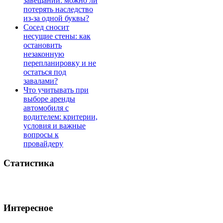
завещании: можно ли
потерять наследство
из-за одной буквы?
Сосед сносит
несущие стены: как
остановить
незаконную
перепланировку и не
остаться под
завалами?
Что учитывать при
выборе аренды
автомобиля с
водителем: критерии,
условия и важные
вопросы к
провайдеру
Статистика
Интересное