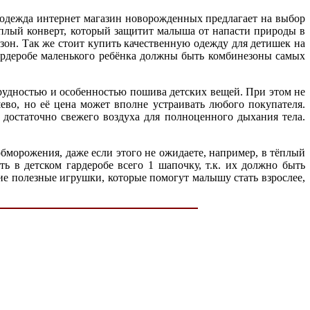
ая одежда интернет магазин новорожденных предлагает на выбор
тёплый конверт, который защитит малыша от напасти природы в
зон. Так же стоит купить качественную одежду для детишек на
гардеробе маленького ребёнка должны быть комбинезоны самых
 трудностью и особенностью пошива детских вещей. При этом не
шево, но её цена может вполне устраивать любого покупателя.
 достаточно свежего воздуха для полноценного дыхания тела.
обморожения, даже если этого не ожидаете, например, в тёплый
ть в детском гардеробе всего 1 шапочку, т.к. их должно быть
щие полезные игрушки, которые помогут малышу стать взрослее,