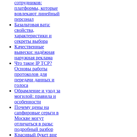
сотрудников:
платформы, которые
вовлекают линейный
персонал
Базальтовая вата:
свойства,
характеристики и
секреты выбора
Качественные
вывески: надёжная
наружная реклама
Что такое IP TCP?
Основы работы
протоколов для
передачи данных и
голоса
Обрамление и уход за
могилой: правила и
особенности
Почему цены на
сапфировые серьги в
Москве могут
отличаться в разы:
подробный разбор
Красивый букет вне