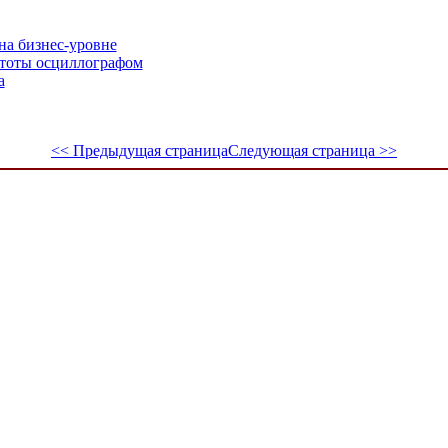
на бизнес-уровне
стоты осциллографом
а
<< Предыдущая страница
Следующая страница >>