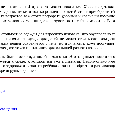
 не так легко найти, как это может показаться. Хорошая детск
ких. Для выписки и только рожденных детей стоит приобрести 
ых возрастов вам стоит подобрать удобный и красивый комбине
ашних условиях малыш должен чувствовать себя комфортно. В 
о стоимостью одежды для взрослого человека, что обусловлено
венная вязаная одежда для детей не может стоить слишком де
аких вещей сохраняется у тела, но при этом к коже поступает
чек, кофточек и штанишек для малышей разного возраста.
ны быть носочки, а зимой – колготки. Это защищает ножки от 
руется к среде, к которой вы уже привыкли. Недопустимо име
ого здоровья и развития ребёнка стоит приобрести и развиваю
оре игрушки для него.
ера
освещения