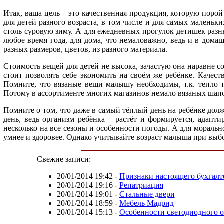
Итак, ваша цель – это качественная продукция, которую порой
для детей разного возраста, в том числе и для самых малень
столь суровую зиму. А для ежедневных прогулок детишек разн
любое время года, для дома, что немаловажно, ведь и в дом
разных размеров, цветов, из разного материала.
Стоимость вещей для детей не высока, зачастую она наравне с
стоит позволять себе экономить на своём же ребёнке. Качест
Помните, что вязаные вещи малышу необходимы, т.к. тепло т
Потому в ассортименте многих магазинов немало вязаных шапо
Помните о том, что даже в самый тёплый день на ребёнке долж
день, ведь организм ребёнка – растёт и формируется, адапти
несколько на все сезоны и особенности погоды. А для моральн
умнее и здоровее. Однако учитывайте возраст малыша при выб
Свежие записи:
20/01/2014 19:42
-
Признаки настоящего бухгалт
20/01/2014 19:16
-
Репатриация
20/01/2014 19:01
-
Стальные двери
20/01/2014 18:59
-
Мебель Мадрид
20/01/2014 15:13
-
Особенности светодиодного 