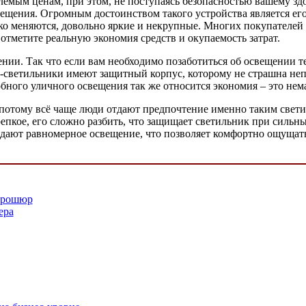
емым ценам, при этом, не поступаясь безопасностью вашему зд
щения. Огромным достоинством такого устройства является его
ко меняются, довольно яркие и некрупные. Многих покупателей 
 отметите реальную экономия средств и окупаемость затрат.
и. Так что если вам необходимо позаботиться об освещении тер
светильники имеют защитный корпус, которому не страшна непог
бного уличного освещения так же относится экономия – это не
отому всё чаще люди отдают предпочтение именно таким светиль
епкое, его сложно разбить, что защищает светильник при сильны
дают равномерное освещение, что позволяет комфортно ощущать с
 брошюр
ера