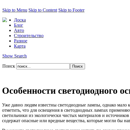
Skip to Menu
Skip to Content
Skip to Footer
Доска
Блог
Авто
Строительство
Разное
Карта
Show Search
Поиск
Особенности светодиодного о
Уже давно людям известны светодиодные лампы, однако мало кт
отметить, что для освещения в светодиодных лампах применяют
светильники из экологически чистых материалов и источников 
содержат опасные или вредные вещества, которые могли бы на