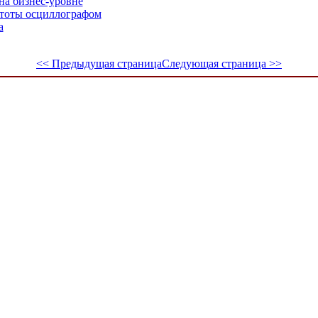
на бизнес-уровне
стоты осциллографом
а
<< Предыдущая страница
Следующая страница >>