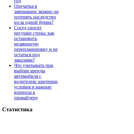
год
Опечатка в
завещании: можно ли
потерять наследство
из-за одной буквы?
Сосед сносит
несущие стены: как
остановить
незаконную
перепланировку и не
остаться под
завалами?
Что учитывать при
выборе аренды
автомобиля с
водителем: критерии,
условия и важные
вопросы к
провайдеру
Статистика