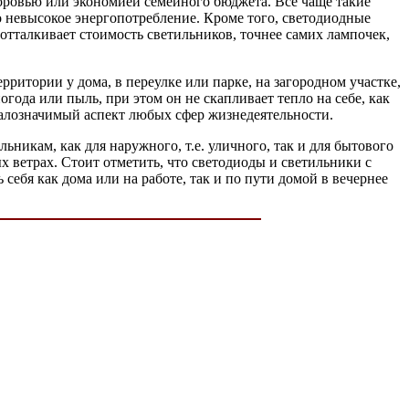
оровью или экономией семейного бюджета. Всё чаще такие
 невысокое энергопотребление. Кроме того, светодиодные
отталкивает стоимость светильников, точнее самих лампочек,
ритории у дома, в переулке или парке, на загородном участке,
ода или пыль, при этом он не скапливает тепло на себе, как
малозначимый аспект любых сфер жизнедеятельности.
никам, как для наружного, т.е. уличного, так и для бытового
х ветрах. Стоит отметить, что светодиоды и светильники с
ебя как дома или на работе, так и по пути домой в вечернее