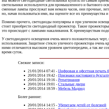
Вы можете светодиодные светильники купить по самым приемл
светильники используются для промышленного и бытового осве
сменные лампы прослужат вам немало часов, они прочные, лег
но, начав пользоваться ими, вы оцените все их преимущества и
Помимо прочего, светодиоды популярны и при уличном освещени
стоит приобрести светодиодный прожектор. Такие прожекторы-
это происходит с лампами накаливания. К преимуществам подо
У светодиодного освещения очень много положительных черт, п
использования. Защитное стекло уличного прожектора очень кр
ними отличаются высоким уровнем цветопередачи, а так же соз
время суток.
Свежие записи:
21/01/2014 07:41
-
Цифровая и офсетная печать
20/01/2014 19:42
-
Признаки настоящего бухгалт
20/01/2014 19:16
-
Репатриация
20/01/2014 19:01
-
Стальные двери
20/01/2014 18:59
-
Мебель Мадрид
Более ранние:
20/01/2014 14:15
-
Уберегаем детей от болезней