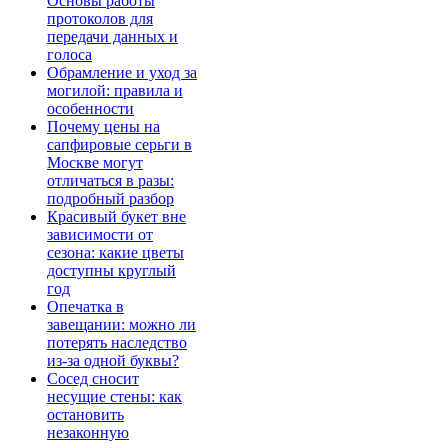
Основы работы
протоколов для
передачи данных и
голоса
Обрамление и уход за
могилой: правила и
особенности
Почему цены на
сапфировые серьги в
Москве могут
отличаться в разы:
подробный разбор
Красивый букет вне
зависимости от
сезона: какие цветы
доступны круглый
год
Опечатка в
завещании: можно ли
потерять наследство
из-за одной буквы?
Сосед сносит
несущие стены: как
остановить
незаконную