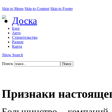
Skip to Menu
Skip to Content
Skip to Footer
Доска
Блог
Авто
Строительство
Разное
Карта
Show Search
Поиск
Признаки настоящег
Большинство компаний