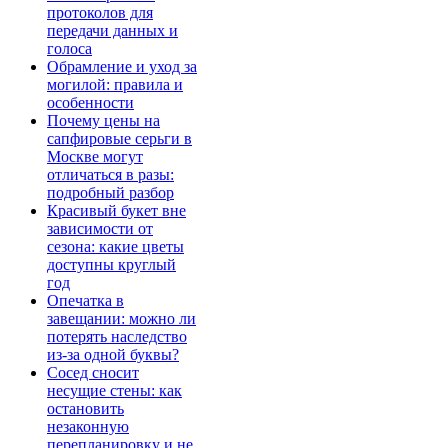
протоколов для
передачи данных и
голоса
Обрамление и уход за
могилой: правила и
особенности
Почему цены на
сапфировые серьги в
Москве могут
отличаться в разы:
подробный разбор
Красивый букет вне
зависимости от
сезона: какие цветы
доступны круглый
год
Опечатка в
завещании: можно ли
потерять наследство
из-за одной буквы?
Сосед сносит
несущие стены: как
остановить
незаконную
перепланировку и не