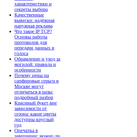
характеристики и
секреты выбора
Качественные
вывески: надёжная
наружная реклама
Что такое IP TCP?
Основы работы
протоколов для
передачи данных и
голоса
Обрамление и уход за
могилой: правила и
особенности
Почему цены на
сапфировые серьги в
Москве могут
отличаться в разы:
подробный разбор
Красивый букет вне
зависимости от
сезона: какие цветы
доступны круглый
год
Опечатка в
завещании: можно ли