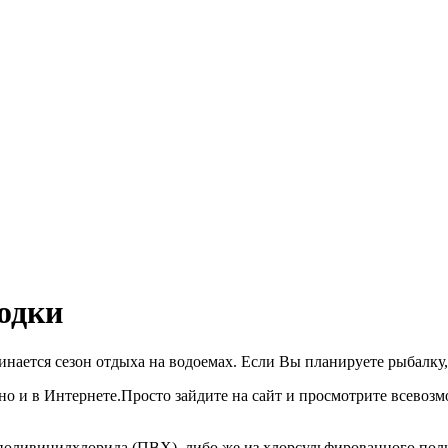
одки
инается сезон отдыха на водоемах. Если Вы планируете рыбалку
но и в Интернете.Просто зайдите на сайт и просмотрите всевоз
оливинилхлорида (ПВХ), либо же из хлорсульфированного полиэ