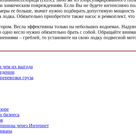
 и химическим повреждениям. Если Вы не будете интенсивно пол
азмеры ее больше, значит нужно подбирать допустимую мощност
 лодка. Обязательно приобретите также насос и ремкоплект, что
мотором. Весла эффективны только на небольших водоемах. Над
 одно весло нужно обязательно брать с собой. Обращайте внима
ениями – греблей, то установите на свою лодку подвесной мотор
в чем их выгода
ведении
перевозки груза
зоре
о бизнеса
ов
тиницы через Интернет
дивана