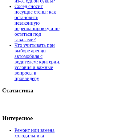
из-за одной буквы?
Сосед сносит
несущие стены: как
остановить
незаконную
перепланировку и не
остаться под
завалами?
Что учитывать при
выборе аренды
автомобиля с
водителем: критерии,
условия и важные
вопросы к
провайдеру
Статистика
Интересное
Ремонт или замена
холодильника