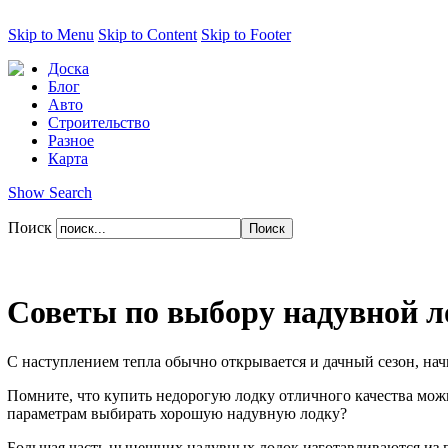
Skip to Menu
Skip to Content
Skip to Footer
Доска
Блог
Авто
Строительство
Разное
Карта
Show Search
Поиск
Советы по выбору надувной л
С наступлением тепла обычно открывается и дачный сезон, нач
Помните, что купить недорогую лодку отличного качества мож
параметрам выбирать хорошую надувную лодку?
Большая часть нынешних надувных лодок изготавливаются из п