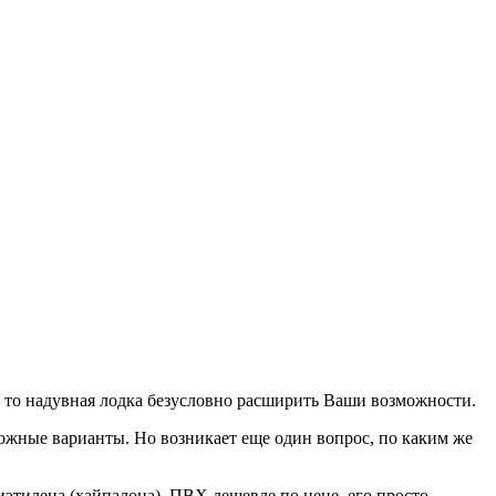
, то надувная лодка безусловно расширить Ваши возможности.
можные варианты. Но возникает еще один вопрос, по каким же
тилена (хайпалона). ПВХ дешевле по цене, его просто