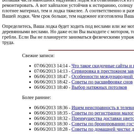
ремонтировать. А вот хайпалон устойчив к истиранию, солнцу
плотнее материал, тем и лодка тяжелее. А соответственно и р
Вашей лодки. Чем срок больше, тем надежнее изготовлена Ваша
Определитесь, Ваша лодка будет ходить под веслами или же 
деревянными веслами. Но даже если Вы выходите с мотором, то
гребли. Если Вы не планируете заниматься физическими упражн
труда.
Свежие записи:
07/06/2013 14:14
-
Что такое скидочные сайты и 
07/06/2013 14:13
-
Сервировка в престижном за
06/06/2013 18:47
-
Особенности международной 
06/06/2013 18:42
-
Советы по расшифровке снов
06/06/2013 18:40
-
Выбор натяжных потолков
Более ранние:
06/06/2013 18:36
-
Ищем неисправность в телеви
06/06/2013 18:35
-
Советы по регистрации малог
06/06/2013 18:32
-
Преимущества доставки цвет
06/06/2013 18:30
-
Советы по бронированию гос
06/06/2013 18:28
-
Советы по домашней чистке 