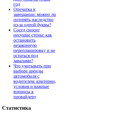
год
Опечатка в
завещании: можно ли
потерять наследство
из-за одной буквы?
Сосед сносит
несущие стены: как
остановить
незаконную
перепланировку и не
остаться под
завалами?
Что учитывать при
выборе аренды
автомобиля с
водителем: критерии,
условия и важные
вопросы к
провайдеру
Статистика