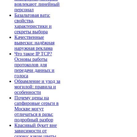
вовлекают линейный
персонал
Базальтовая вата:
свойства,
характеристики и
секреты выбора
Качественные
вывески: надёжная
наружная реклама
Что такое IP TCP?
Основы работы
протоколов для
передачи данных и
голоса
Обрамление и уход за
могилой: правила и
особенности
Почему цены на
сапфировые серьги в
Москве могут
отличаться в разы:
подробный разбор
Красивый букет вне
зависимости от
сезона: какие цветы