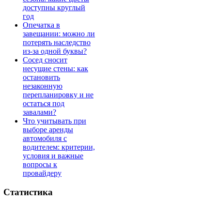
доступны круглый
год
Опечатка в
завещании: можно ли
потерять наследство
из-за одной буквы?
Сосед сносит
несущие стены: как
остановить
незаконную
перепланировку и не
остаться под
завалами?
Что учитывать при
выборе аренды
автомобиля с
водителем: критерии,
условия и важные
вопросы к
провайдеру
Статистика