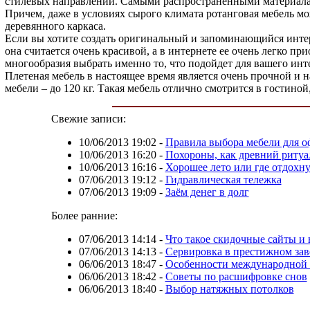
стилевых направлений. Самыми распространенными материалами
Причем, даже в условиях сырого климата ротанговая мебель мож
деревянного каркаса.
Если вы хотите создать оригинальный и запоминающийся интер
она считается очень красивой, а в интернете ее очень легко п
многообразия выбрать именно то, что подойдет для вашего инт
Плетеная мебель в настоящее время является очень прочной и н
мебели – до 120 кг. Такая мебель отлично смотрится в гостиной
Свежие записи:
10/06/2013 19:02
-
Правила выбора мебели для о
10/06/2013 16:20
-
Похороны, как древний ритуа
10/06/2013 16:16
-
Хорошее лето или где отдохну
07/06/2013 19:12
-
Гидравлическая тележка
07/06/2013 19:09
-
Заём денег в долг
Более ранние:
07/06/2013 14:14
-
Что такое скидочные сайты и 
07/06/2013 14:13
-
Сервировка в престижном за
06/06/2013 18:47
-
Особенности международной 
06/06/2013 18:42
-
Советы по расшифровке снов
06/06/2013 18:40
-
Выбор натяжных потолков