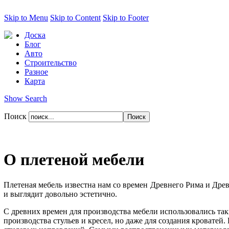
Skip to Menu
Skip to Content
Skip to Footer
Доска
Блог
Авто
Строительство
Разное
Карта
Show Search
Поиск
О плетеной мебели
Плетеная мебель известна нам со времен Древнего Рима и Древн
и выглядит довольно эстетично.
С древних времен для производства мебели использовались таки
производства стульев и кресел, но даже для создания кроватей