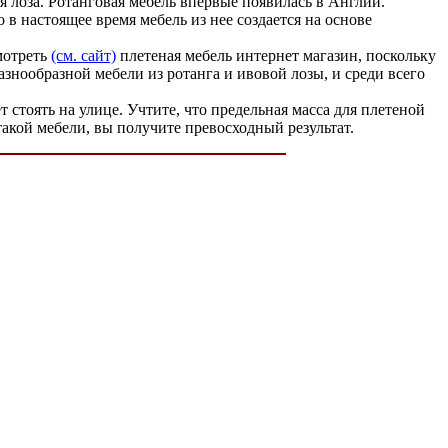
 лоза. Ротанговая мебель впервые появилась в Англии.
 в настоящее время мебель из нее создается на основе
мотреть
(см. сайт)
плетеная мебель интернет магазин, поскольку
азнообразной мебели из ротанга и ивовой лозы, и среди всего
 стоять на улице. Учтите, что предельная масса для плетеной
 такой мебели, вы получите превосходный результат.