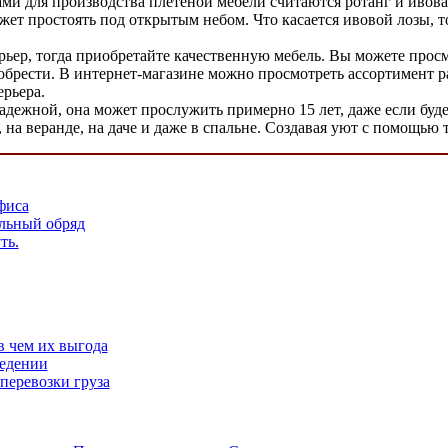
 для производства плетеной мебели считаются ротанг и ивовая
ет простоять под открытым небом. Что касается ивовой лозы, то
ьер, тогда приобретайте качественную мебель. Вы можете прос
риобрести. В интернет-магазине можно просмотреть ассортимент р
ерьера.
адежной, она может прослужить примерно 15 лет, даже если будет
, на веранде, на даче и даже в спальне. Создавая уют с помощью
фиса
льный обряд
ть.
в чем их выгода
ведении
перевозки груза