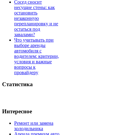
Сосед сносит
несущие стены: как
остановить
незаконную
перепланировку и не
остаться под
завалами?
Что учитывать при
выборе аренды
автомобиля с
водителем: критерии,
условия и важные
вопросы к
провайдеру
Статистика
Интересное
Ремонт или замена
холодильника
Аренда премиум авто