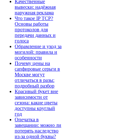
Качественные
вывески: надёжная
наружная реклама
Что такое IP TCP?
Основы работы
протоколов для
передачи данных и
голоса
Обрамление и уход за
могилой: правила и
особенности
Почему цены на
сапфировые серьги в
Москве могут
отличаться в разы:
подробный разбор
Красивый букет вне
зависимости от
сезона: какие цветы
доступны круглый
год
Опечатка в
завещании: можно ли
потерять наследство
из-за одной буквы?