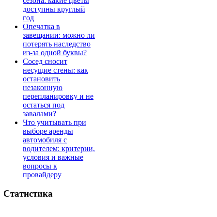
сезона: какие цветы
доступны круглый
год
Опечатка в
завещании: можно ли
потерять наследство
из-за одной буквы?
Сосед сносит
несущие стены: как
остановить
незаконную
перепланировку и не
остаться под
завалами?
Что учитывать при
выборе аренды
автомобиля с
водителем: критерии,
условия и важные
вопросы к
провайдеру
Статистика