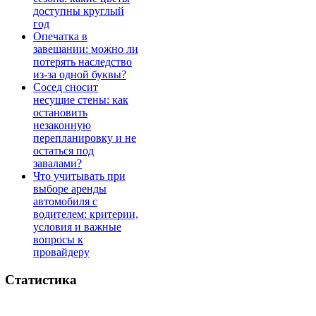
доступны круглый
год
Опечатка в
завещании: можно ли
потерять наследство
из-за одной буквы?
Сосед сносит
несущие стены: как
остановить
незаконную
перепланировку и не
остаться под
завалами?
Что учитывать при
выборе аренды
автомобиля с
водителем: критерии,
условия и важные
вопросы к
провайдеру
Статистика