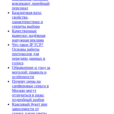
вовлекают линейный
персонал
Базальтовая вата:
свойства,
характеристики и
секреты выбора
Качественные
вывески: надёжная
наружная реклама
Что такое IP TCP?
Основы работы
протоколов для
передачи данных и
голоса
Обрамление и уход за
могилой: правила и
особенности
Почему цены на
сапфировые серьги в
Москве могут
отличаться в разы:
подробный разбор
Красивый букет вне
зависимости от
сезона: какие цветы