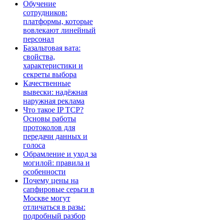
Обучение
сотрудников:
платформы, которые
вовлекают линейный
персонал
Базальтовая вата:
свойства,
характеристики и
секреты выбора
Качественные
вывески: надёжная
наружная реклама
Что такое IP TCP?
Основы работы
протоколов для
передачи данных и
голоса
Обрамление и уход за
могилой: правила и
особенности
Почему цены на
сапфировые серьги в
Москве могут
отличаться в разы:
подробный разбор