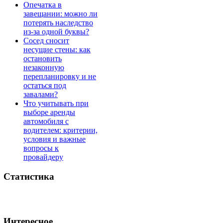
Опечатка в
завещании: можно ли
потерять наследство
из-за одной буквы?
Сосед сносит
несущие стены: как
остановить
незаконную
перепланировку и не
остаться под
завалами?
Что учитывать при
выборе аренды
автомобиля с
водителем: критерии,
условия и важные
вопросы к
провайдеру
Статистика
Интересное