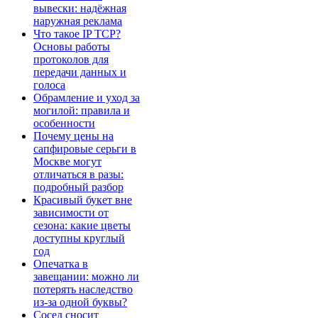
вывески: надёжная
наружная реклама
Что такое IP TCP?
Основы работы
протоколов для
передачи данных и
голоса
Обрамление и уход за
могилой: правила и
особенности
Почему цены на
сапфировые серьги в
Москве могут
отличаться в разы:
подробный разбор
Красивый букет вне
зависимости от
сезона: какие цветы
доступны круглый
год
Опечатка в
завещании: можно ли
потерять наследство
из-за одной буквы?
Сосед сносит