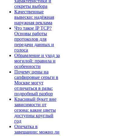
характеристики и
секреты выбора
Качественные
вывески: надёжная
наружная реклама
Что такое IP TCP?
Основы работы
протоколов для
передачи данных и
голоса
Обрамление и уход за
могилой: правила и
особенности
Почему цены на
сапфировые серьги в
Москве могут
отличаться в разы:
подробный разбор
Красивый букет вне
зависимости от
сезона: какие цветы
доступны круглый
год
Опечатка в
завещании: можно ли