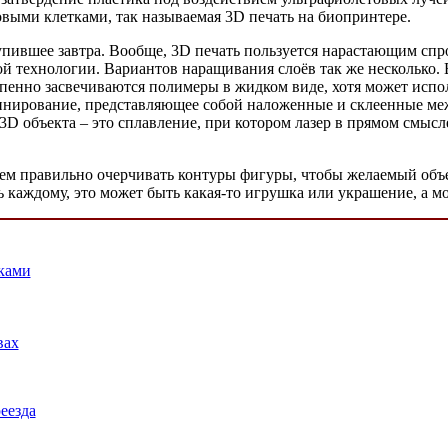
выми клетками, так называемая 3D печать на биопринтере.
упившее завтра. Вообще, 3D печать пользуется нарастающим спр
ой технологии. Вариантов наращивания слоёв так же несколько. 
епенно засвечиваются полимеры в жидком виде, хотя может испо
нирование, представляющее собой наложенные и склеенные межд
3D объекта – это сплавление, при котором лазер в прямом смыс
лоем правильно очерчивать контуры фигуры, чтобы желаемый объек
 каждому, это может быть какая-то игрушка или украшение, а м
ками
вах
еезда