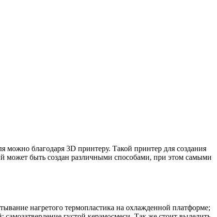
ля можно благодаря 3D принтеру. Такой принтер для создания
рый может быть создан различными способами, при этом самыми
стывание нагретого термопластика на охлажденной платформе;
 самозатвердение густой керамосмеси. Так же стоит выделить