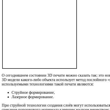
О сегодняшнем состоянии 3D печати можно сказать так: это нов
3D модели какого-либо объекта использует метод послойного 
используемыми технологиями такой печати являются:
Струйное формирование,
Лазерное формирование.
При струйной технологии создания слоёв могут использоватьс
спекание порошкового материала клеящим жидким веществом; з