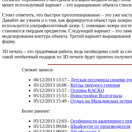
менее используемый вариант – это наращивание объекта стволо
Стоит отметить, что быстрое прототипирование – это уже наст
Давайте же узнаем и о том, как формируется объект при лазерн
используется ультрафиолетовый лазер. С помощью лазера пост
становится твердым предметом. Следующий вариант – это лами
моделирования контура объекта. Третий вариант выращивания 
форму.
3D печать – это трудоёмкая работа, ведь необходимо слой за с
такой необычный подарок из 3D печати будет приятно получить
Свежие записи:
06/12/2013 13:17
-
Детская песочница своими ру
05/12/2013 16:06
-
Котлы твердого горения
05/12/2013 15:57
-
Основы КАСКО
05/12/2013 15:53
-
Новостройки Волгограда
05/12/2013 15:49
-
Отдых на Мальдивских остро
Более ранние:
05/12/2013 12:03
-
Особенности квартирного пер
05/12/2013 09:04
-
Шкаф-купе от производителя
05/12/2013 09:02
-
Шкафы купе 3