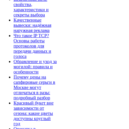
свойства,
характеристики и
секреты выбора
Качественные
вывески: надёжная
наружная реклама
Что такое IP TCP?
Основы работы
протоколов для
передачи данных и
голоса
Обрамление и уход за
могилой: правила и
особенности
Почему цены на
сапфировые серьги в
Москве могут
отличаться в разы:
подробный разбор
Красивый букет вне
зависимости от
сезона: какие цветы
доступны круглый
год
Опечатка в