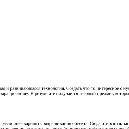
ая и развивающаяся технология. Создать что-то интересное с ну
«наращивания». В результате получается твёрдый предмет, кото
я различные варианты выращивания объекта. Сюда относятся: за
атвердение пластика под воздействием ультрафиолетовых лучей;