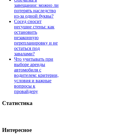
завещании: можно ли
потерять наследство
из-за одной буквы?
Сосед сносит
несущие стены: как
остановить
незаконную
перепланировку и не
остаться под
завалами?
Что учитывать при
выборе аренды
автомобиля с
водителем: критерии,
условия и важные
вопросы к
провайдеру
Статистика
Интересное