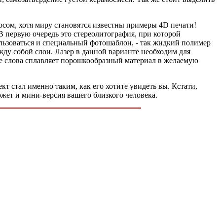
осом, хотя миру становятся известны примеры 4D печати!
В первую очередь это стереолитография, при которой
льзоваться и специальный фотошаблон, - так жидкий полимер
у собой слои. Лазер в данной варианте необходим для
ле слова сплавляет порошкообразный материал в желаемую
т стал именно таким, как его хотите увидеть вы. Кстати,
ожет и мини-версия вашего близкого человека.