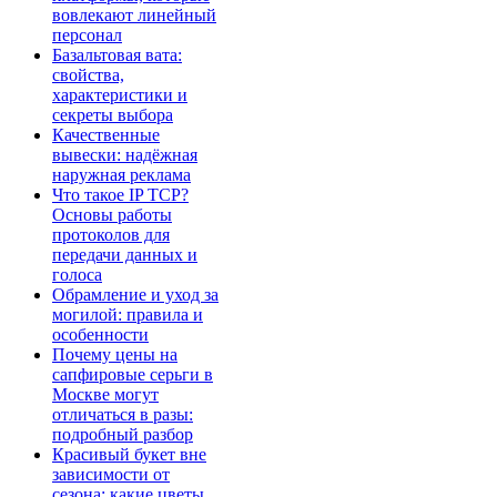
вовлекают линейный
персонал
Базальтовая вата:
свойства,
характеристики и
секреты выбора
Качественные
вывески: надёжная
наружная реклама
Что такое IP TCP?
Основы работы
протоколов для
передачи данных и
голоса
Обрамление и уход за
могилой: правила и
особенности
Почему цены на
сапфировые серьги в
Москве могут
отличаться в разы:
подробный разбор
Красивый букет вне
зависимости от
сезона: какие цветы