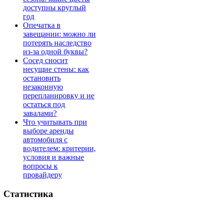
доступны круглый
год
Опечатка в
завещании: можно ли
потерять наследство
из-за одной буквы?
Сосед сносит
несущие стены: как
остановить
незаконную
перепланировку и не
остаться под
завалами?
Что учитывать при
выборе аренды
автомобиля с
водителем: критерии,
условия и важные
вопросы к
провайдеру
Статистика