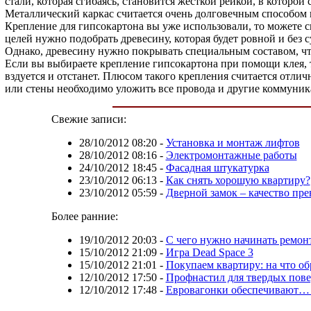
стали, которая сгибаясь, становится жесткой рейкой, в которо
Металлический каркас считается очень долговечным способом 
Крепление для гипсокартона вы уже использовали, то можете с
целей нужно подобрать древесину, которая будет ровной и без
Однако, древесину нужно покрывать специальным составом, чт
Если вы выбираете крепление гипсокартона при помощи клея, 
вздуется и отстанет. Плюсом такого крепления считается отли
или стены необходимо уложить все провода и другие коммуник
Свежие записи:
28/10/2012 08:20
-
Установка и монтаж лифтов
28/10/2012 08:16
-
Электромонтажные работы
24/10/2012 18:45
-
Фасадная штукатурка
23/10/2012 06:13
-
Как снять хорошую квартиру?
23/10/2012 05:59
-
Дверной замок – качество пр
Более ранние:
19/10/2012 20:03
-
С чего нужно начинать ремон
15/10/2012 21:09
-
Игра Dead Space 3
15/10/2012 21:01
-
Покупаем квартиру: на что о
12/10/2012 17:50
-
Профнастил для твердых пов
12/10/2012 17:48
-
Евровагонки обеспечивают… 