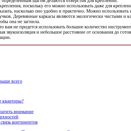
й с определенным шагом делаются отверстия для креплений.
крепления, поскольку его можно использовать даже для креплен
казать, насколько оно удобно и практично. Можно использовать 
 сучков. Деревянные каркасы являются экологически чистыми и 
обы она не загнила.
то вам не придется использовать большое количество инструмен
чная звукоизоляция и небольшое расстояние от основания до гот
ации.
евыше всего
т квартиры?
братить внимание
ерхностей
связь континентов