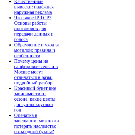
Качественные
вывески: надёжная
наружная реклама
Что такое IP TCP?
Основы работы
протоколов для
передачи данных и
голоса
Обрамление и уход за
могилой: правила и
особенности
Почему цены на
сапфировые серьги в
Москве могут
отличаться в разы:
подробный разбор
Красивый букет вне
зависимости от
сезона: какие цветы
доступны круглый
год
Опечатка в
завещании: можно ли
потерять наследство
из-за одной буквы?