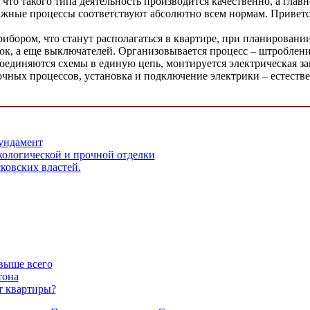
то такого типа деятельность производится качественно, а главн
ажные процессы соответствуют абсолютно всем нормам. Приветс
рибором, что станут располагаться в квартире, при планирован
к, а еще выключателей. Организовывается процесс – штробление
Соединяются схемы в единую цепь, монтируется электрическая з
очных процессов, установка и подключение электрики – естестве
ундамент
кологической и прочной отделки
ковских властей.
евыше всего
тона
т квартиры?