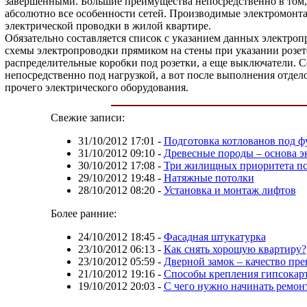
завершенными. Большие преимущества непосредственно в том, ч
абсолютно все особенности сетей. Производимые электромонт
электрической проводки в жилой квартире.
Обязательно составляется список с указанием данных электроп
схемы электропроводки прямиком на стены при указании розето
распределительные коробки под розетки, а еще выключатели. 
непосредственно под нагрузкой, а вот после выполнения отдел
прочего электрического оборудования.
Свежие записи:
31/10/2012 17:01
-
Подготовка котлованов под ф
31/10/2012 09:10
-
Древесные породы – основа э
30/10/2012 17:08
-
Три жилищных приоритета пс
29/10/2012 19:48
-
Натяжные потолки
28/10/2012 08:20
-
Установка и монтаж лифтов
Более ранние:
24/10/2012 18:45
-
Фасадная штукатурка
23/10/2012 06:13
-
Как снять хорошую квартиру?
23/10/2012 05:59
-
Дверной замок – качество пр
21/10/2012 19:16
-
Способы крепления гипсокар
19/10/2012 20:03
-
С чего нужно начинать ремон