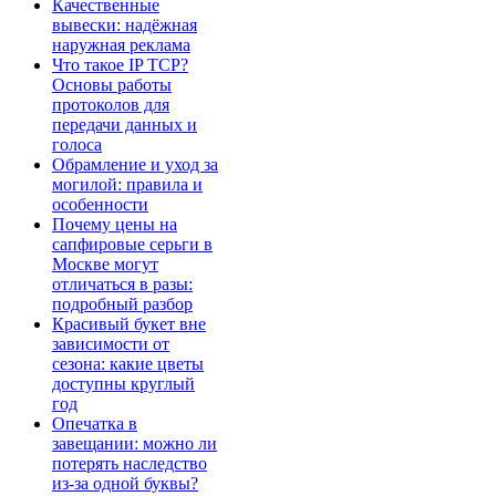
Качественные
вывески: надёжная
наружная реклама
Что такое IP TCP?
Основы работы
протоколов для
передачи данных и
голоса
Обрамление и уход за
могилой: правила и
особенности
Почему цены на
сапфировые серьги в
Москве могут
отличаться в разы:
подробный разбор
Красивый букет вне
зависимости от
сезона: какие цветы
доступны круглый
год
Опечатка в
завещании: можно ли
потерять наследство
из-за одной буквы?