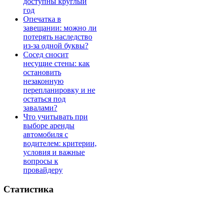
доступны круглый
год
Опечатка в
завещании: можно ли
потерять наследство
из-за одной буквы?
Сосед сносит
несущие стены: как
остановить
незаконную
перепланировку и не
остаться под
завалами?
Что учитывать при
выборе аренды
автомобиля с
водителем: критерии,
условия и важные
вопросы к
провайдеру
Статистика