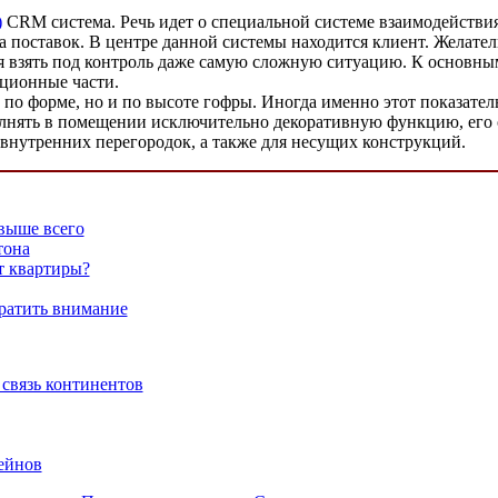
)
CRM система. Речь идет о специальной системе взаимодействи
а поставок. В центре данной системы находится клиент. Желател
 взять под контроль даже самую сложную ситуацию. К основн
ационные части.
по форме, но и по высоте гофры. Иногда именно этот показате
олнять в помещении исключительно декоративную функцию, его
 внутренних перегородок, а также для несущих конструкций.
евыше всего
тона
т квартиры?
братить внимание
связь континентов
ейнов