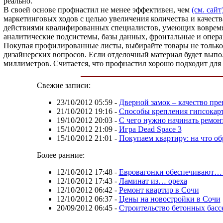
реально.
В своей основе профнастил не менее эффективен, чем
(см. сайт
маркетинговых ходов с целью увеличения количества и качеств
действиями квалифированных специалистов, умеющих вовремя
аналитические подсистемы, базы данных, фронтальные и опер
Покупая профилированные листы, выбирайте товары не только 
дизайнерских вопросов. Если отделочный материал будет вып
миллиметров. Считается, что профнастил хорошо подходит для
Свежие записи:
23/10/2012 05:59
-
Дверной замок – качество пр
21/10/2012 19:16
-
Способы крепления гипсокар
19/10/2012 20:03
-
С чего нужно начинать ремон
15/10/2012 21:09
-
Игра Dead Space 3
15/10/2012 21:01
-
Покупаем квартиру: на что о
Более ранние:
12/10/2012 17:48
-
Евровагонки обеспечивают… 
12/10/2012 17:43
-
Ламинат из… ореха
12/10/2012 06:42
-
Ремонт квартир в Сочи
12/10/2012 06:37
-
Цены на новостройки в Сочи
20/09/2012 06:45
-
Строительство бетонных басс