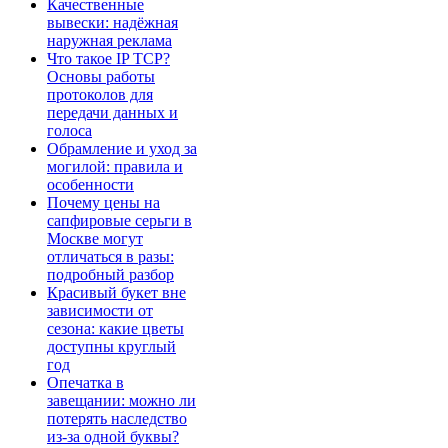
Качественные
вывески: надёжная
наружная реклама
Что такое IP TCP?
Основы работы
протоколов для
передачи данных и
голоса
Обрамление и уход за
могилой: правила и
особенности
Почему цены на
сапфировые серьги в
Москве могут
отличаться в разы:
подробный разбор
Красивый букет вне
зависимости от
сезона: какие цветы
доступны круглый
год
Опечатка в
завещании: можно ли
потерять наследство
из-за одной буквы?