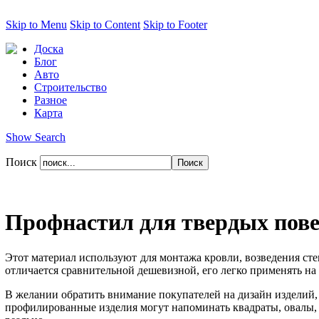
Skip to Menu
Skip to Content
Skip to Footer
Доска
Блог
Авто
Строительство
Разное
Карта
Show Search
Поиск
Профнастил для твердых пов
Этот материал используют для монтажа кровли, возведения ст
отличается сравнительной дешевизной, его легко применять на
В желании обратить внимание покупателей на дизайн издели
профилированные изделия могут напоминать квадраты, овалы, к