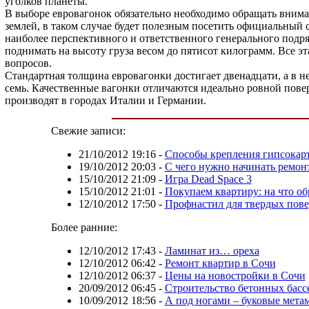
уголков планеты.
В выборе евровагонок обязательно необходимо обращать вниман
землей, в таком случае будет полезным посетить официальный
наиболее перспективного и ответственного генерального подр
поднимать на высоту груза весом до пятисот килограмм. Все 
вопросов.
Стандартная толщина евровагонки достигает двенадцати, а в н
семь. Качественные вагонки отличаются идеально ровной пове
производят в городах Италии и Германии.
Свежие записи:
21/10/2012 19:16
-
Способы крепления гипсокар
19/10/2012 20:03
-
С чего нужно начинать ремон
15/10/2012 21:09
-
Игра Dead Space 3
15/10/2012 21:01
-
Покупаем квартиру: на что о
12/10/2012 17:50
-
Профнастил для твердых пов
Более ранние:
12/10/2012 17:43
-
Ламинат из… ореха
12/10/2012 06:42
-
Ремонт квартир в Сочи
12/10/2012 06:37
-
Цены на новостройки в Сочи
20/09/2012 06:45
-
Строительство бетонных басс
10/09/2012 18:56
-
А под ногами – буковые мета