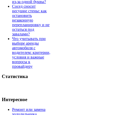
из-за одной буквы?
Сосед сносит
несущие стены: как
остановить
незаконную
перепланировку и не
остаться под
завалами?
Что учитывать при
выборе аренды
автомобиля с
водителем: критерии,
условия и важные
вопросы к
провайдеру
Статистика
Интересное
Ремонт или замена
холодильника