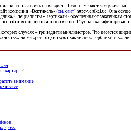
ие на их плотность и твердость. Если намечаются строительные
 сайт компании «Вертикаль»
(см. сайт)
http://vertikal.ua. Она осу
ядчика. Специалисты «Вертикали» обеспечивают заказчикам сто
этапы работ выполняются точно в срок. Группа квалифицирова
екоторых случаях – тринадцати миллиметров. Что касается шири
рхностью, на которой отсутствуют какие-либо горбинки и волны
тона
т квартиры?
братить внимание
ерхностей
ейнов
морфозы