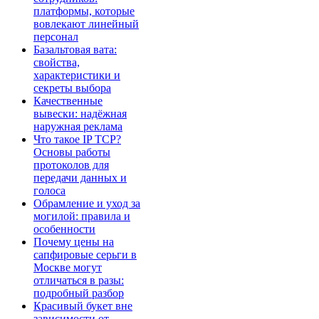
платформы, которые
вовлекают линейный
персонал
Базальтовая вата:
свойства,
характеристики и
секреты выбора
Качественные
вывески: надёжная
наружная реклама
Что такое IP TCP?
Основы работы
протоколов для
передачи данных и
голоса
Обрамление и уход за
могилой: правила и
особенности
Почему цены на
сапфировые серьги в
Москве могут
отличаться в разы:
подробный разбор
Красивый букет вне
зависимости от