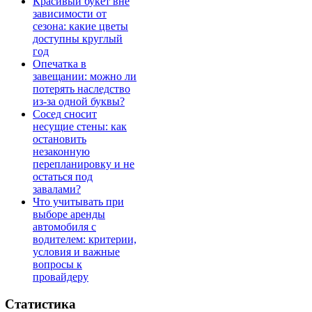
Красивый букет вне
зависимости от
сезона: какие цветы
доступны круглый
год
Опечатка в
завещании: можно ли
потерять наследство
из-за одной буквы?
Сосед сносит
несущие стены: как
остановить
незаконную
перепланировку и не
остаться под
завалами?
Что учитывать при
выборе аренды
автомобиля с
водителем: критерии,
условия и важные
вопросы к
провайдеру
Статистика