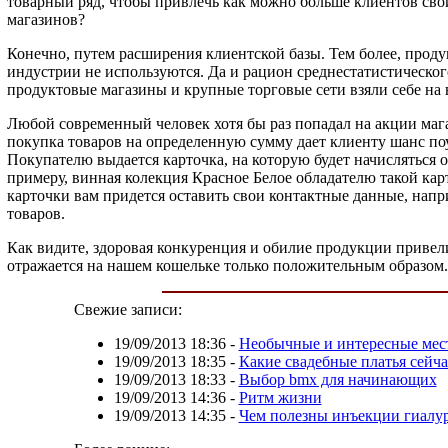
товарный ряд, чтобы привлечь как можно больше клиентов сво
магазинов?
Конечно, путем расширения клиентской базы. Тем более, прод
индустрии не используются. Да и рацион среднестатистическо
продуктовые магазины и крупные торговые сети взяли себе н
Любой современный человек хотя бы раз попадал на акции маг
покупка товаров на определенную сумму дает клиенту шанс по
Покупателю выдается карточка, на которую будет начисляться 
примеру, винная колекция Красное Белое обладателю такой кар
карточки вам придется оставить свои контактные данные, напр
товаров.
Как видите, здоровая конкуренция и обилие продукции привели
отражается на нашем кошельке только положительным образом.
Свежие записи:
19/09/2013 18:36
-
Необычные и интересные мес
19/09/2013 18:35
-
Какие свадебные платья сейча
19/09/2013 18:33
-
Выбор bmx для начинающих
19/09/2013 14:36
-
Ритм жизни
19/09/2013 14:35
-
Чем полезны инъекции гиалу