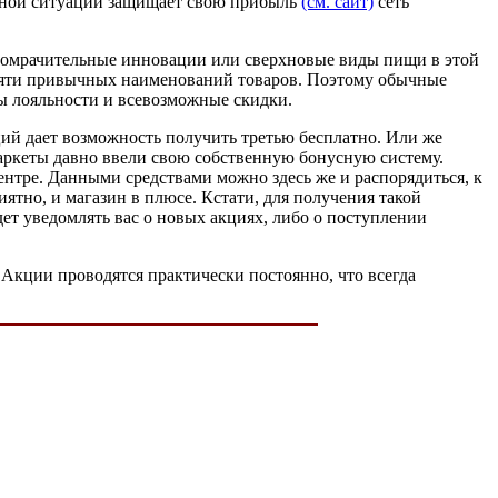
анной ситуации защищает свою прибыль
(см. сайт)
сеть
опомрачительные инновации или сверхновые виды пищи в этой
десяти привычных наименований товаров. Поэтому обычные
ы лояльности и всевозможные скидки.
ий дает возможность получить третью бесплатно. Или же
аркеты давно ввели свою собственную бонусную систему.
ентре. Данными средствами можно здесь же и распорядиться, к
ятно, и магазин в плюсе. Кстати, для получения такой
ет уведомлять вас о новых акциях, либо о поступлении
 Акции проводятся практически постоянно, что всегда