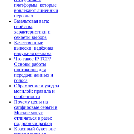
платформы, которые
вовлекают линейный
персонал
Базальтовая вата:
свойства,
характеристики и
секреты выбора
Качественные
вывески: надёжная
наружная реклама
Что такое IP TCP?
Основы работы
протоколов для
передачи данных и
голоса
Обрамление и уход за
могилой: правила и
особенности
Почему цены на
сапфировые серьги в
Москве могут
отличаться в разы:
подробный разбор
Красивый букет вне