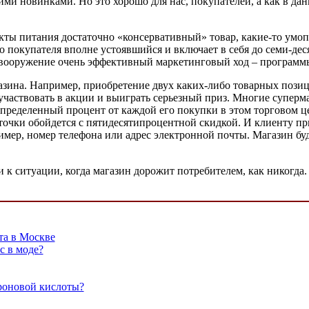
ими новинками. Но это хорошо для нас, покупателей, а как в д
укты питания достаточно «консервативный» товар, какие-то ум
го покупателя вполне устоявшийся и включает в себя до семи-
а вооружение очень эффективный маркетинговый ход – программ
азина. Например, приобретение двух каких-либо товарных позиц
участвовать в акции и выиграть серьезный приз. Многие суперм
определенный процент от каждой его покупки в этом торговом ц
точки обойдется с пятидесятипроцентной скидкой. И клиенту при
имер, номер телефона или адрес электронной почты. Магазин буд
 к ситуации, когда магазин дорожит потребителем, как никогда.
та в Москве
с в моде?
роновой кислоты?