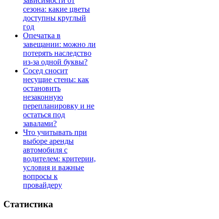
зависимости от
сезона: какие цветы
доступны круглый
год
Опечатка в
завещании: можно ли
потерять наследство
из-за одной буквы?
Сосед сносит
несущие стены: как
остановить
незаконную
перепланировку и не
остаться под
завалами?
Что учитывать при
выборе аренды
автомобиля с
водителем: критерии,
условия и важные
вопросы к
провайдеру
Статистика