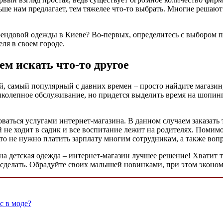
ьше нам предлагает, тем тяжелее что-то выбрать. Многие решают 
ендовой одежды в Киеве? Во-первых, определитесь с выбором п
ля в своем городе.
ем искать что-то другое
й, самый популярный с давних времен – просто найдите магазин
колепное обслуживание, но придется выделить время на шопинг,
аться услугами интернет-магазина. В данном случаем заказать т
й не ходит в садик и все воспитание лежит на родителях. Помимо
то не нужно платить зарплату многим сотрудникам, а также вопр
на детская одежда – интернет-магазин лучшее решение! Хватит т
 сделать. Обрадуйте своих малышей новинками, при этом эконом
с в моде?