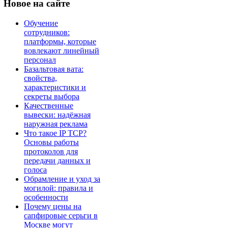
Новое
на сайте
Обучение
сотрудников:
платформы, которые
вовлекают линейный
персонал
Базальтовая вата:
свойства,
характеристики и
секреты выбора
Качественные
вывески: надёжная
наружная реклама
Что такое IP TCP?
Основы работы
протоколов для
передачи данных и
голоса
Обрамление и уход за
могилой: правила и
особенности
Почему цены на
сапфировые серьги в
Москве могут