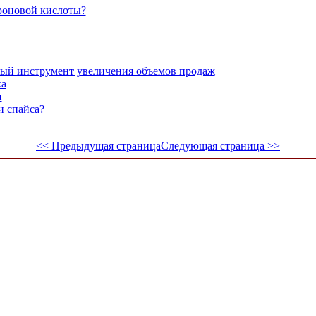
роновой кислоты?
ный инструмент увеличения объемов продаж
ка
и
и спайса?
<< Предыдущая страница
Следующая страница >>