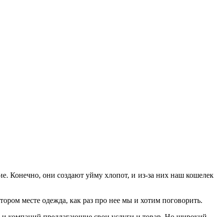
ие. Конечно, они создают уйму хлопот, и из-за них наш кошелек
ором месте одежда, как раз про нее мы и хотим поговорить.
рм и компаний предлагающие свои услуги и товар. Но широкий