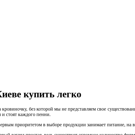
Киеве купить легко
а кровиночку, без которой мы не представляем свое существован
ы и стоят каждого пенни.
Первым приоритетом в выборе продукции занимает питание, на вт
рвый взгляд простая, ведь существует огромное количество фи