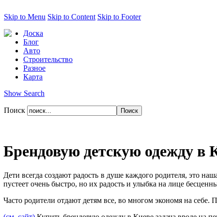
Skip to Menu
Skip to Content
Skip to Footer
Доска
Блог
Авто
Строительство
Разное
Карта
Show Search
Поиск
Брендовую детскую одежду в 
Дети всегда создают радость в душе каждого родителя, это наш
пустеет очень быстро, но их радость и улыбка на лице бесценн
Часто родители отдают детям все, во многом экономя на себе. 
(см. сайт)
Купить брендовую одежду в Киеве задача вроде на пе