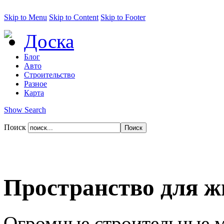
Skip to Menu
Skip to Content
Skip to Footer
Доска
Блог
Авто
Строительство
Разное
Карта
Show Search
Поиск
Пространство для ж
Огромные строительные м