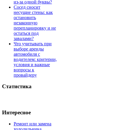
из-за одной буквы?
Сосед сносит
несущие стены: как
остановить
незаконную
перепланировку и не
остаться под
завалами?
Что учитывать при
выборе аренды
автомобиля с
водителем: критерии,
условия и важные
вопросы к
провайдеру
Статистика
Интересное
Ремонт или замена
холодильника