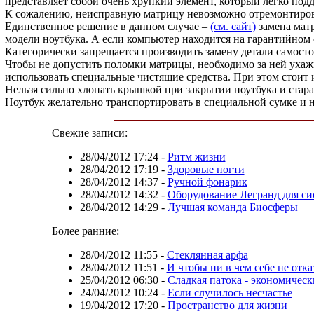
представляет собой очень хрупкий элемент, который легко по
К сожалению, неисправную матрицу невозможно отремонтиров
Единственное решение в данном случае –
(см. сайт)
замена мат
модели ноутбука. А если компьютер находится на гарантийном
Категорически запрещается производить замену детали самост
Чтобы не допустить поломки матрицы, необходимо за ней ухажив
использовать специальные чистящие средства. При этом стоит и
Нельзя сильно хлопать крышкой при закрытии ноутбука и стара
Ноутбук желательно транспортировать в специальной сумке и н
Свежие записи:
28/04/2012 17:24
-
Ритм жизни
28/04/2012 17:19
-
Здоровые ногти
28/04/2012 14:37
-
Ручной фонарик
28/04/2012 14:32
-
Оборудование Легранд для си
28/04/2012 14:29
-
Лучшая команда Биосферы
Более ранние:
28/04/2012 11:55
-
Стеклянная арфа
28/04/2012 11:51
-
И чтобы ни в чем себе не отка
25/04/2012 06:30
-
Сладкая патока - экономичес
24/04/2012 10:24
-
Если случилось несчастье
19/04/2012 17:20
-
Пространство для жизни