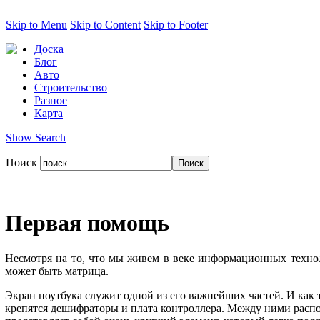
Skip to Menu
Skip to Content
Skip to Footer
Доска
Блог
Авто
Строительство
Разное
Карта
Show Search
Поиск
Первая помощь
Несмотря на то, что мы живем в веке информационных технол
может быть матрица.
Экран ноутбука служит одной из его важнейших частей. И как т
крепятся дешифраторы и плата контроллера. Между ними распол