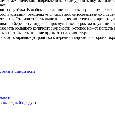
ддается механическим повреждениям. Если уронить ноутбук или 
ать.
рицы ноутбука. В любом квалифицированном сервисном центре мо
 обслуживании, рекомендуется связаться непосредственно с сер
оятельно. Это может быть выполнено некомпетентно и чревато д
ать и беречь ее, тогда она прослужит весь срок эксплуатации н
збегать большого количества жидкости, которое может попасть п
ться не забывать лишние предметы на клавиатуре.
е класть зарядное устройство в передний карман со стороны экр
стемы в умном доме
зывать
ки выгодный продукт