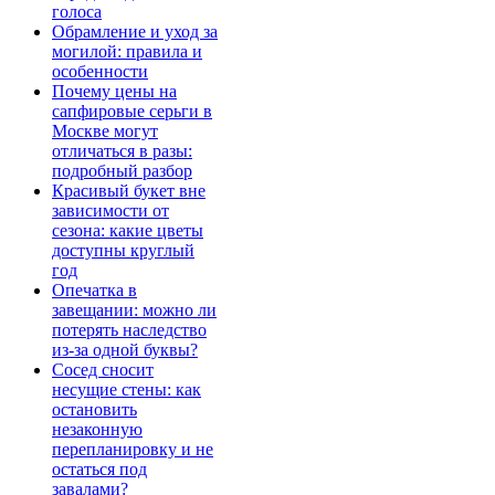
голоса
Обрамление и уход за
могилой: правила и
особенности
Почему цены на
сапфировые серьги в
Москве могут
отличаться в разы:
подробный разбор
Красивый букет вне
зависимости от
сезона: какие цветы
доступны круглый
год
Опечатка в
завещании: можно ли
потерять наследство
из-за одной буквы?
Сосед сносит
несущие стены: как
остановить
незаконную
перепланировку и не
остаться под
завалами?