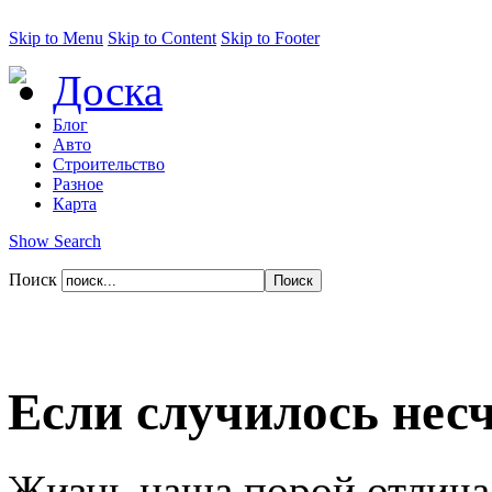
Skip to Menu
Skip to Content
Skip to Footer
Доска
Блог
Авто
Строительство
Разное
Карта
Show Search
Поиск
Если случилось нес
Жизнь наша порой отлича