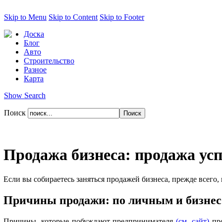
Skip to Menu
Skip to Content
Skip to Footer
Доска
Блог
Авто
Строительство
Разное
Карта
Show Search
Поиск
Продажа бизнеса: продажа усп
Если вы собираетесь заняться продажей бизнеса, прежде всего
Причины продажи: по личным и бизнес 
Причины, которые побуждают предпринимателя
(см. сайт)
про