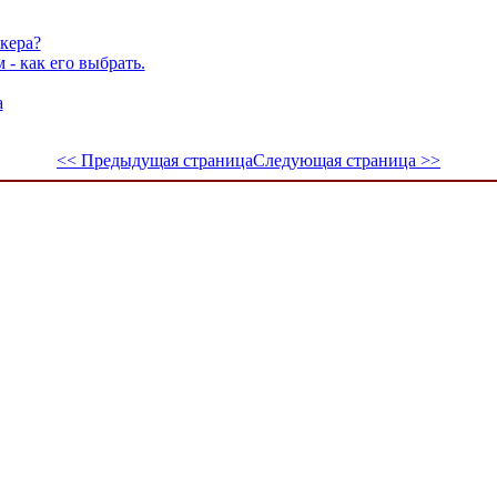
кера?
- как его выбрать.
а
<< Предыдущая страница
Следующая страница >>