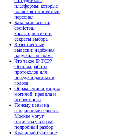
сотрудников:
платформы, которые
вовлекают линейный
персонал
Базальтовая вата:
свойства,
характеристики и
секреты выбора
Качественные
вывески: надёжная
наружная реклама
Что такое IP TCP?
Основы работы
протоколов для
передачи данных и
голоса
Обрамление и уход за
могилой: правила и
особенности
Почему цены на
сапфировые серьги в
Москве могут
отличаться в разы:
подробный разбор
Красивый букет вне