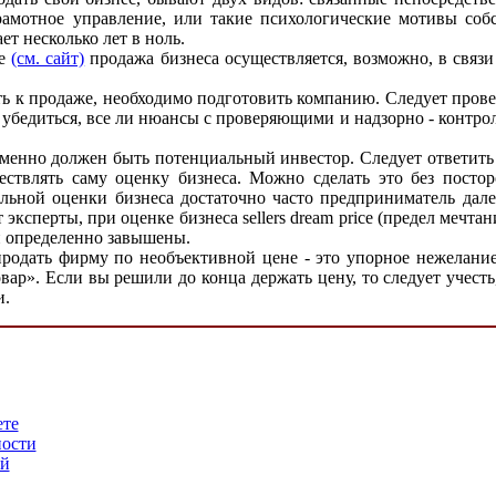
мотное управление, или такие психологические мотивы собст
т несколько лет в ноль.
ае
(см. сайт)
продажа бизнеса осуществляется, возможно, в связи
ть к продаже, необходимо подготовить компанию. Следует пров
убедиться, все ли нюансы с проверяющими и надзорно - контр
менно должен быть потенциальный инвестор. Следует ответить н
ствлять саму оценку бизнеса. Можно сделать это без посто
ельной оценки бизнеса достаточно часто предприниматель дал
эксперты, при оценке бизнеса sellers dream price (предел мечт
и определенно завышены.
родать фирму по необъективной цене - это упорное нежелани
р». Если вы решили до конца держать цену, то следует учесть
и.
ете
ности
ой