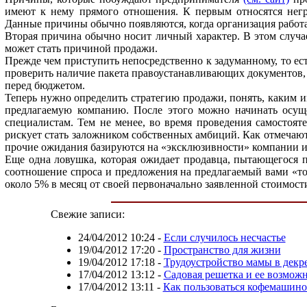
имеют к нему прямого отношения. К первым относятся негра
Данные причины обычно появляются, когда организация работае
Вторая причина обычно носит личный характер. В этом случ
может стать причиной продажи.
Прежде чем приступить непосредственно к задуманному, то ес
проверить наличие пакета правоустанавливающих документов, 
перед бюджетом.
Теперь нужно определить стратегию продажи, понять, каким и
предлагаемую компанию. После этого можно начинать осуще
специалистам. Тем не менее, во время проведения самостоят
рискует стать заложником собственных амбиций. Как отмечают 
прочие ожидания базируются на «эксклюзивности» компании 
Еще одна ловушка, которая ожидает продавца, пытающегося п
соотношение спроса и предложения на предлагаемый вами «това
около 5% в месяц от своей первоначально заявленной стоимост
Свежие записи:
24/04/2012 10:24
-
Если случилось несчастье
19/04/2012 17:20
-
Пространство для жизни
19/04/2012 17:18
-
Трудоустройство мамы в декр
17/04/2012 13:12
-
Садовая решетка и ее возмож
17/04/2012 13:11
-
Как пользоваться кофемашин