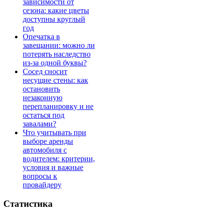
зависимости от
сезона: какие цветы
доступны круглый
год
Опечатка в
завещании: можно ли
потерять наследство
из-за одной буквы?
Сосед сносит
несущие стены: как
остановить
незаконную
перепланировку и не
остаться под
завалами?
Что учитывать при
выборе аренды
автомобиля с
водителем: критерии,
условия и важные
вопросы к
провайдеру
Статистика