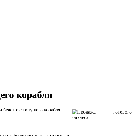
щего корабля
и бежите с тонущего корабля.
нно с бизнесом и те, которые не