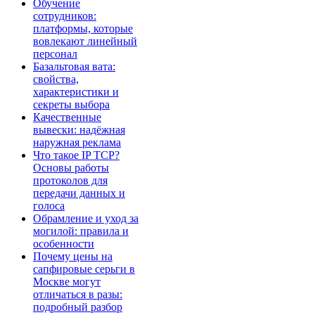
Обучение
сотрудников:
платформы, которые
вовлекают линейный
персонал
Базальтовая вата:
свойства,
характеристики и
секреты выбора
Качественные
вывески: надёжная
наружная реклама
Что такое IP TCP?
Основы работы
протоколов для
передачи данных и
голоса
Обрамление и уход за
могилой: правила и
особенности
Почему цены на
сапфировые серьги в
Москве могут
отличаться в разы:
подробный разбор