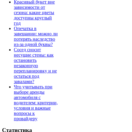
Красивый букет вне
зависимости от
сезона: какие цветы
доступны круглый
год
Опечатка в
завещании: можно ли
потерять наследство
из-за одной буквы?
Сосед сносит
несущие стены: как
остановить
незаконную
перепланировку и не
остаться под
завалами?
Что учитывать при
выборе аренды
автомобиля с
водителем: критерии,
условия и важные
вопросы к
провайдеру
Статистика