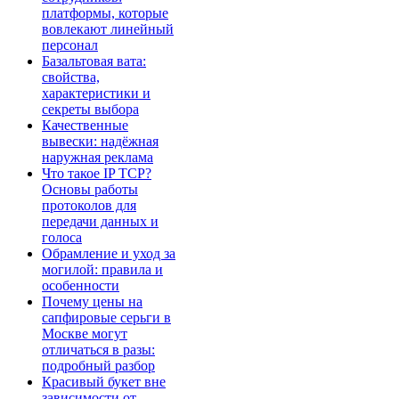
платформы, которые
вовлекают линейный
персонал
Базальтовая вата:
свойства,
характеристики и
секреты выбора
Качественные
вывески: надёжная
наружная реклама
Что такое IP TCP?
Основы работы
протоколов для
передачи данных и
голоса
Обрамление и уход за
могилой: правила и
особенности
Почему цены на
сапфировые серьги в
Москве могут
отличаться в разы:
подробный разбор
Красивый букет вне
зависимости от