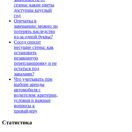
сезона: какие цветы
доступны круглый
год
Опечатка в
завещании: можно ли
потерять наследство
из-за одной буквы?
Сосед сносит
несущие стены: как
остановить
незаконную
перепланировку и не
остаться под
завалами?
Что учитывать при
выборе аренды
автомобиля с
водителем: критерии,
условия и важные
вопросы к
провайдеру
Статистика