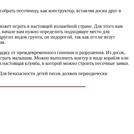
брать песочницу, как конструктор, вставляя доски друг в
сможет играть в настоящей волшебной стране. Для этого вам
В начале вам нужно определить подходящее место для
угих видов грунта, он недорогой, так как его не везут
ом.
адку от преждевременного гниения и разрушения. Из досок,
 играть малышам. Можно выполнить контур в виде корабля или
я настоящая клумба, в которой можно строить песочные замки.
 Для безопасности детей песок должен периодически