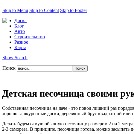
Skip to Menu
Skip to Content
Skip to Footer
Доска
Блог
Авто
Строительство
Разное
Карта
Show Search
Поиск
Детская песочница своими ру
Собственная песочница на даче - это повод лишний раз порадо
хорошо зашкуренные доски, деревянный брус квадратной или п
Делать будем самую обычную песочницу размером 2 на 2 метра.
2-3 самореза. В принципе, песочница готова, можно засыпать 