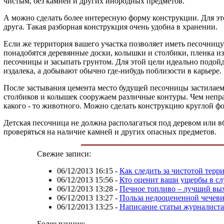
чистым, без камней и других инородных предметов.
А можно сделать более интересную форму конструкции. Для это
друга. Такая разборная конструкция очень удобна в хранении.
Если же территория вашего участка позволяет иметь песочницу 
понадобятся деревянные доски, колышки и столбики, пленка из
песочницы и засыпать грунтом. Для этой цели идеально подойде
издалека, а добывают обычно где-нибудь поблизости в карьере
После застывания цемента место будущей песочницы застилаем
столбиков и колышек сооружаем различные контуры. Чем непра
какого - то животного. Можно сделать конструкцию круглой фо
Детская песочница не должна располагаться под деревом или в
проверяться на наличие камней и других опасных предметов.
Свежие записи:
06/12/2013 16:15
-
Как следить за чистотой терр
06/12/2013 15:56
-
Кто оценит ваши ущербы в сл
06/12/2013 13:28
-
Печное топливо – лучший вых
06/12/2013 13:27
-
Польза недооцененной чечев
06/12/2013 13:25
-
Написание статьи журналист
Более ранние: