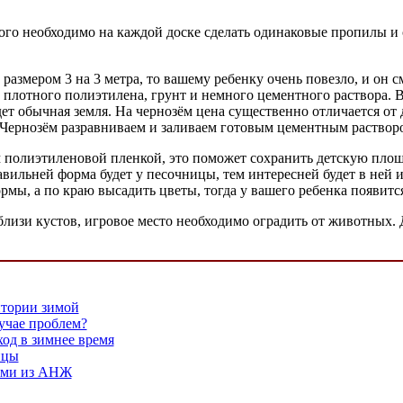
го необходимо на каждой доске сделать одинаковые пропилы и со
размером 3 на 3 метра, то вашему ребенку очень повезло, и он 
 плотного полиэтилена, грунт и немного цементного раствора. 
т обычная земля. На чернозём цена существенно отличается от др
. Чернозём разравниваем и заливаем готовым цементным раствор
 полиэтиленовой пленкой, это поможет сохранить детскую площ
вильней форма будет у песочницы, тем интересней будет в ней
рмы, а по краю высадить цветы, тогда у вашего ребенка появитс
близи кустов, игровое место необходимо оградить от животных.
итории зимой
учае проблем?
од в зимнее время
ицы
ами из АНЖ