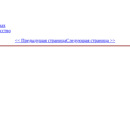
вах
сство
<< Предыдущая страница
Следующая страница >>