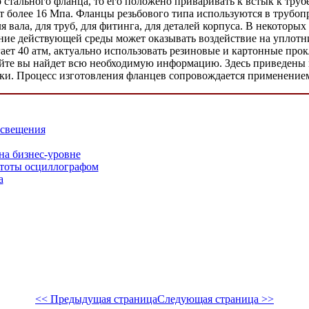
о стального фланца, то его положено приваривать к встык к тр
ет более 16 Мпа. Фланцы резьбового типа используются в трубоп
вала, для труб, для фитинга, для деталей корпуса. В некоторых
ние действующей среды может оказывать воздействие на уплотн
игает 40 атм, актуально использовать резиновые и картонные пр
йте вы найдет всю необходимую информацию. Здесь приведены в
ки. Процесс изготовления фланцев сопровождается применение
освещения
на бизнес-уровне
стоты осциллографом
а
<< Предыдущая страница
Следующая страница >>