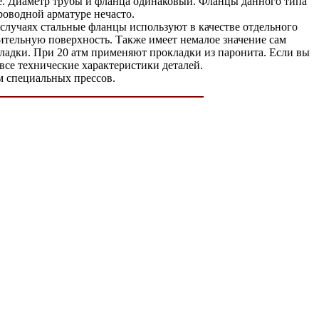
убе. Диаметр трубы и фланца одинаковый. Фланцы данного типа
роводной арматуре нечасто.
 случаях стальные фланцы используют в качестве отдельного
ительную поверхность. Также имеет немалое значение сам
окладки. При 20 атм применяют прокладки из паронита. Если вы
се технические характеристики деталей.
м специальных прессов.