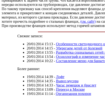
приваривают к задней части трубы. Что касается воротниковог
нередко используются на трубопроводах, где давление достига
По такому признаку как способ крепления выделяют фланцы для 
элемента и прикрепляют к концам соединяемых деталей. Давле
материал, из которого сделана прокладка. Если давление дост
хотите прочесть подробнее о стальных фланцах,
(см. сайт)
на са
При производстве фланцев используют метод горячей штампов
Свежие записи:
20/01/2014 15:13
-
Особенности светодиодного 
20/01/2014 14:15
-
Уберегаем детей от болезней
20/01/2014 13:55
-
Разработка социальных сетей 
20/01/2014 13:54
-
Осциллограф и измерение ча
20/01/2014 10:22
-
Составление меню для банкет
Более ранние:
19/01/2014 14:39
-
Лофт
19/01/2014 14:35
-
Вывоз мусора
19/01/2014 14:33
-
Часы: ремешок и браслет
19/01/2014 13:09
-
Переезд в Москве
19/01/2014 11:14
-
Организация похорон