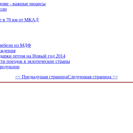
доме - важные нюансы
роли
е в 70 км от МКАД
мебели из МДФ
аждения
дарки оптом на Новый год 2014
ти поездок в экзотические страны
продукции
<< Предыдущая страница
Следующая страница >>