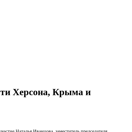
сти Херсона, Крыма и
частие Наталья Иванцова, заместитель председателя