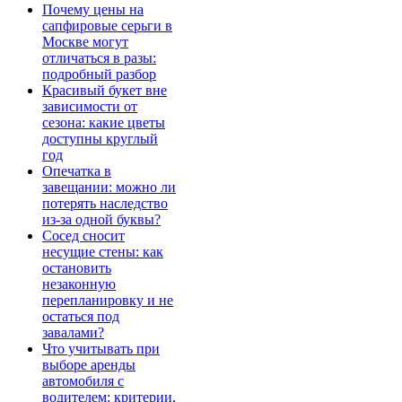
Почему цены на
сапфировые серьги в
Москве могут
отличаться в разы:
подробный разбор
Красивый букет вне
зависимости от
сезона: какие цветы
доступны круглый
год
Опечатка в
завещании: можно ли
потерять наследство
из-за одной буквы?
Сосед сносит
несущие стены: как
остановить
незаконную
перепланировку и не
остаться под
завалами?
Что учитывать при
выборе аренды
автомобиля с
водителем: критерии,