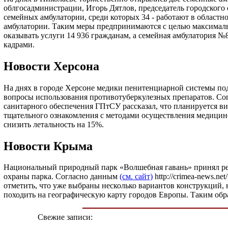
облгосадминистрации, Игорь Дятлов, председатель городского
семейных амбулатории, среди которых 34 - работают в областн
амбулатории. Таким меры предпринимаются с целью максималь
оказывать услуги 14 936 гражданам, а семейная амбулатория
кадрами.
Новости Херсона
На днях в городе Херсоне медики пенитенциарной системы по
вопросы использования противотуберкулезных препаратов. С
санитарного обеспечения ГПтСУ рассказал, что планируется в
тщательного ознакомления с методами осуществления медицин
снизить летальность на 15%.
Новости Крыма
Национальный природный парк «Волшебная гавань» принял реше
охраны парка. Согласно данным
(см. сайт)
http://crimea-news.n
отметить, что уже выбраны несколько вариантов конструкций, 
походить на географическую карту городов Европы. Таким образ
Свежие записи: