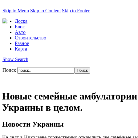
Skip to Menu
Skip to Content
Skip to Footer
Доска
Блог
Авто
Строительство
Разное
Карта
Show Search
Поиск
Новые семейные амбулатории 
Украины в целом.
Новости Украины
На днях в Николаеве торжественно открылись две семейные амб