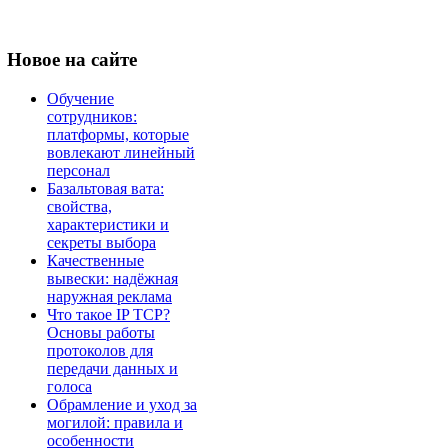
Новое
на сайте
Обучение
сотрудников:
платформы, которые
вовлекают линейный
персонал
Базальтовая вата:
свойства,
характеристики и
секреты выбора
Качественные
вывески: надёжная
наружная реклама
Что такое IP TCP?
Основы работы
протоколов для
передачи данных и
голоса
Обрамление и уход за
могилой: правила и
особенности