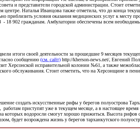
 совета и представители городской администрации. Стоит отме
ом центре. Наталья Иванцова также отметила, что до конца теку
но приблизить условия оказания медицинских услуг к месту пр
 №8 - 18 902 гражданам. Амбулатории обеспечены всем необход
двели итоги своей деятельности за прошедшие 9 месяцев текущ
огласно сообщению
(см. сайт)
http://kherson-news.net/, Евгений П
изит Херсонской исправительной колонии №61, а также межоблас
ского обслуживания. Стоит отметить, что на Херсонщине в пен
ние создать искусственные рифы у берегов полуострова Тархан
et/, работам приступят уже в текущем месяце, а в настоящее врем
на которых водоросли смогут хорошо прижиться. Высота рифов со
ом, будет возрождена жизнь у берегов тарханкутского полуостро