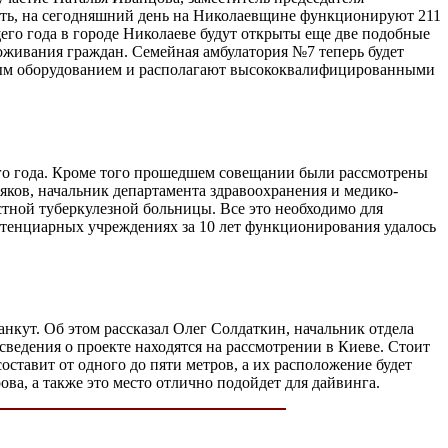
тить, на сегодняшний день на Николаевщине функционируют 211
щего года в городе Николаеве будут открыты еще две подобные
оживания граждан. Семейная амбулатория №7 теперь будет
имым оборудованием и располагают высококвалифицированными
его года. Кроме того прошедшем совещании были рассмотрены
оляков, начальник департамента здравоохранения и медико-
тной туберкулезной больницы. Все это необходимо для
итенциарных учреждениях за 10 лет функционирования удалось
кут. Об этом рассказал Олег Солдаткин, начальник отдела
я сведения о проекте находятся на рассмотрении в Киеве. Стоит
ставит от одного до пяти метров, а их расположение будет
ва, а также это место отлично подойдет для дайвинга.