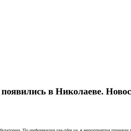
появились в Николаеве. Ново
улатории. По информации vse-zdes.ua, в мероприятии приняли у